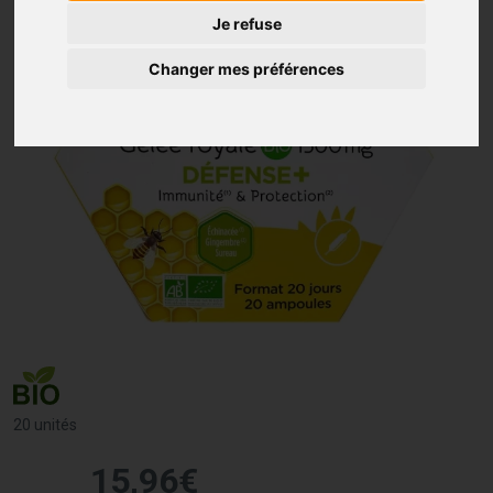
Je refuse
Changer mes préférences
20 unités
15
,
96
€