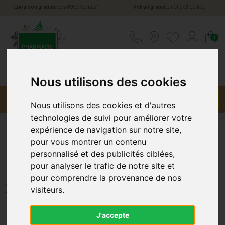
*
Livraison gratuite
dès 89€ d’achats
Retrait gratuit
en Click & Collect
Pharmacie Jules Verne Votre pharmacie en li
0
Nous utilisons des cookies
Menu
Promotions
Nous utilisons des cookies et d'autres
technologies de suivi pour améliorer votre
expérience de navigation sur notre site,
pour vous montrer un contenu
Vitaflor Gele Royal Defense+
personnalisé et des publicités ciblées,
pour analyser le trafic de notre site et
Amp20
pour comprendre la provenance de nos
VITAFLOR
visiteurs.
J'accepte