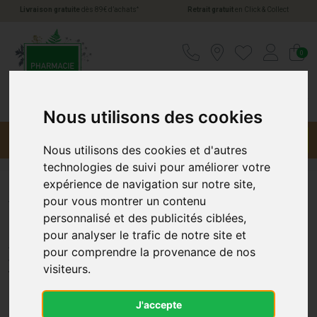
*
Livraison gratuite
dès 89€ d’achats
Retrait gratuit
en Click & Collect
Pharmacie Jules Verne Votre pharmacie en li
0
Nous utilisons des cookies
Menu
Promotions
Nous utilisons des cookies et d'autres
technologies de suivi pour améliorer votre
expérience de navigation sur notre site,
pour vous montrer un contenu
Vitaflor Gelee Royal Premium
personnalisé et des publicités ciblées,
Amp20
pour analyser le trafic de notre site et
pour comprendre la provenance de nos
VITAFLOR
visiteurs.
J'accepte