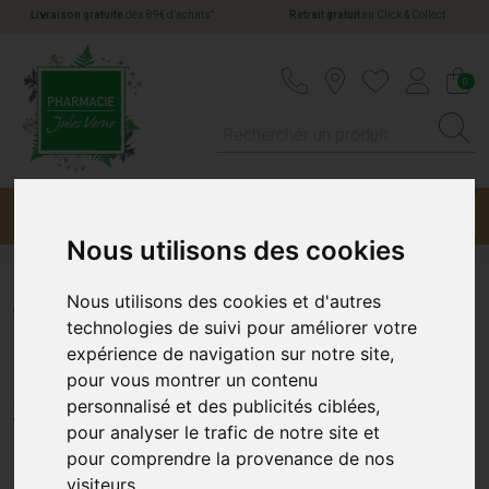
*
Livraison gratuite
dès 89€ d’achats
Retrait gratuit
en Click & Collect
Pharmacie Jules Verne Votre pharmacie en li
0
Menu
Promotions
Nous utilisons des cookies
Nous utilisons des cookies et d'autres
Weleda Jus Bouleau Bio
technologies de suivi pour améliorer votre
expérience de navigation sur notre site,
200Ml
pour vous montrer un contenu
personnalisé et des publicités ciblées,
WELEDA
pour analyser le trafic de notre site et
pour comprendre la provenance de nos
visiteurs.