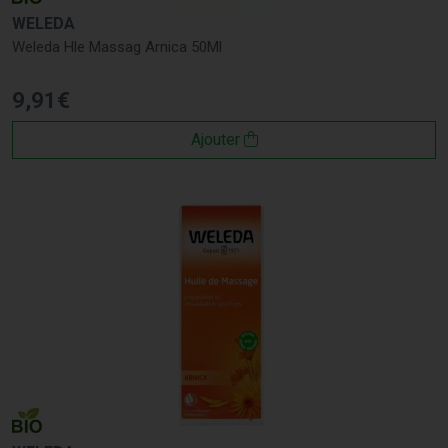
WELEDA
Weleda Hle Massag Arnica 50Ml
9
,
91
€
Ajouter