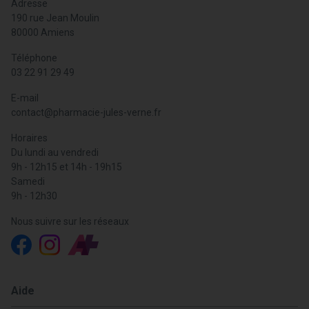
Adresse
confiance, vous offre la possibilité de commander vos
190 rue Jean Moulin
accessoires pour homme en ligne, avec une livraison rapide
80000 Amiens
et sécurisée assurée par Colissimo. Profitez de la
Téléphone
commodité de notre service en ligne pour accéder à une
03 22 91 29 49
vaste sélection de produits depuis chez vous. Pour toute
question ou besoin de conseil, notre équipe de pharmaciens
E-mail
est à votre disposition pour vous aider à choisir les
contact
@
pharmacie-jules-verne.fr
meilleurs accessoires pour homme, à des prix bas.
Horaires
Du lundi au vendredi
9h - 12h15 et 14h - 19h15
Samedi
9h - 12h30
Nous suivre sur les réseaux
Aide