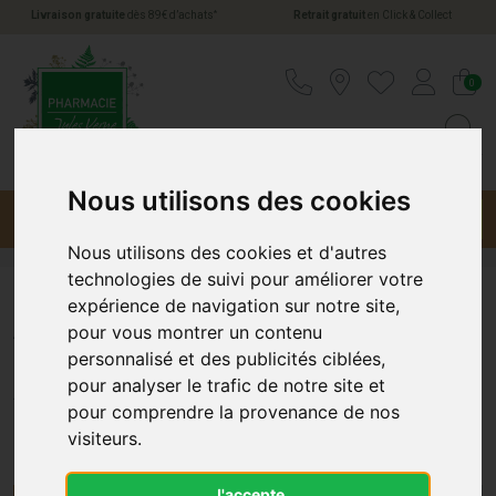
*
Livraison gratuite
dès 89€ d’achats
Retrait gratuit
en Click & Collect
Pharmacie Jules Verne Votre pharmacie en li
0
Nous utilisons des cookies
Menu
Promotions
Nous utilisons des cookies et d'autres
technologies de suivi pour améliorer votre
expérience de navigation sur notre site,
Accessoires
pour vous montrer un contenu
personnalisé et des publicités ciblées,
Accessoires pour Homme chez
pour analyser le trafic de notre site et
pour comprendre la provenance de nos
Pharmacie-Jules-Verne.fr
visiteurs.
Découvrez Notre Sélection
J'accepte