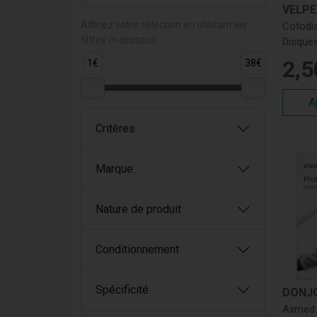
chez n
VELP
disponi
Affinez votre sélection en utilisant les
Cotodis
filtres ci-dessous :
Disque
Pr
S/80 - 
2
,
5
1€
38€
C
G
A
M
So
Critères
Pou
Marque
Qual
Chez P
Nature de produit
l'hygiè
son eff
Conditionnement
une pr
Expe
Spécificité
DONJ
Notre 
Axmed 