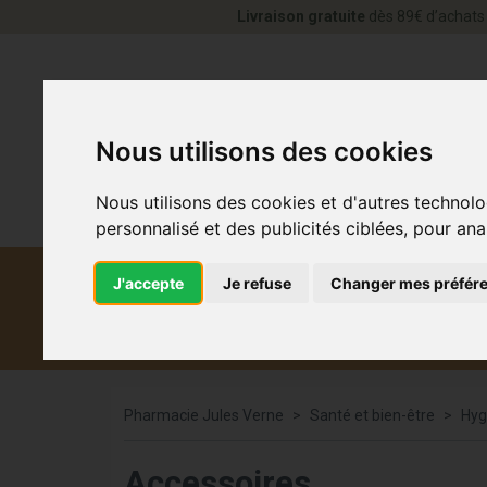
Livraison gratuite
dès 89€ d’achats 
Nous utilisons des cookies
Nous utilisons des cookies et d'autres technolo
personnalisé et des publicités ciblées, pour ana
J'accepte
Je refuse
Changer mes préfér
Diététique et
Médicaments
Co
médecine naturelle
Pharmacie Jules Verne
Santé et bien-être
Hyg
Accessoires