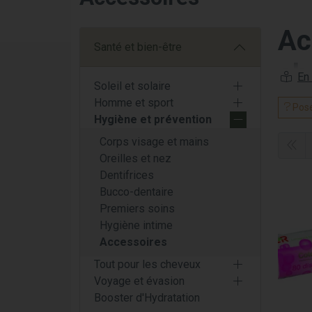
Ac
Santé et bien-être
ch
Soleil et solaire
Homme et sport
Déc
Pose
Hygiène et prévention
la 
Corps visage et mains
Oreilles et nez
Bienve
Dentifrices
pharma
Bucco-dentaire
d’Amie
Premiers soins
préven
Hygiène intime
soluti
Accessoires
Une 
Tout pour les cheveux
Voyage et évasion
Chez P
Booster d'Hydratation
l'hygiè