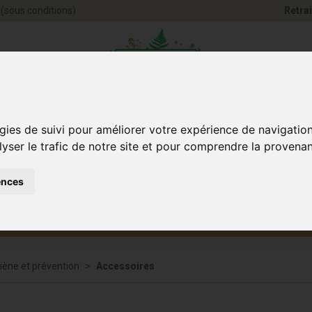
(sous conditions)
Retrai
Pharmacie Jules Ve
gies de suivi pour améliorer votre expérience de navigatio
lyser le trafic de notre site et pour comprendre la provenan
ences
Santé et
Bébé
smétique
Anim
Bien-être
et maman
iène et prévention
Accessoires