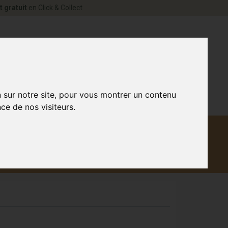
t gratuit
en Click & Collect
rne Votre pharmacie en ligne à votre service
0
n sur notre site, pour vous montrer un contenu
ce de nos visiteurs.
Matériel
aux
Promotions
médical