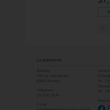
37
,
Pr
ré
A
Pr
sé
Hy
et
Eng
Nous s
matéri
La pharmacie
emball
Adresse
Horaire
Com
190 rue Jean Moulin
Du lund
Lig
80000 Amiens
9h - 12
Samedi
Téléphone
Pharma
9h - 12
03 22 91 29 49
accesso
Nous su
Profit
E-mail
Pour t
contact
@
pharmacie-jules-verne.fr