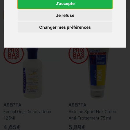
J'accepte
Menu/Filtres
Je refuse
Changer mes préférences
1
2
3
4
ASEPTA
ASEPTA
Ecrinal Ongl Dissolv Doux
Akileïne Sport Nok Crème
125Ml
Anti-Frottement 75 ml
4
,
65
€
5
,
89
€