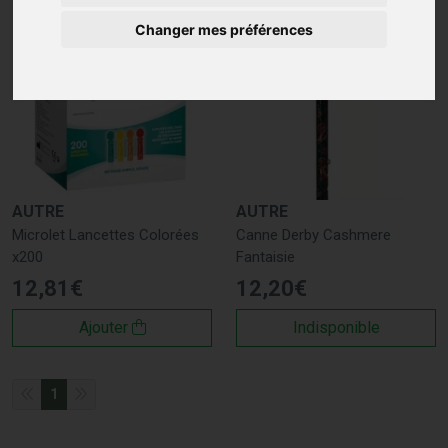
Changer mes préférences
AUTRE
AUTRE
Microlet Lancettes Colorées
Canne Derby Cashmere
x200
Fantaisie
12
,
81
€
12
,
20
€
Ajouter
Indisponible
1