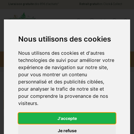
*
Livraison gratuite
dès 89€ d’achats
Retrait gratuit
en Click & Collect
Pharmacie Jules Verne Votre pharmacie en li
0
Nous utilisons des cookies
Nous utilisons des cookies et d'autres
Menu
Promotions
technologies de suivi pour améliorer votre
expérience de navigation sur notre site,
pour vous montrer un contenu
personnalisé et des publicités ciblées,
Autre
pour analyser le trafic de notre site et
pour comprendre la provenance de nos
visiteurs.
Menu/Filtres
J'accepte
1
Je refuse