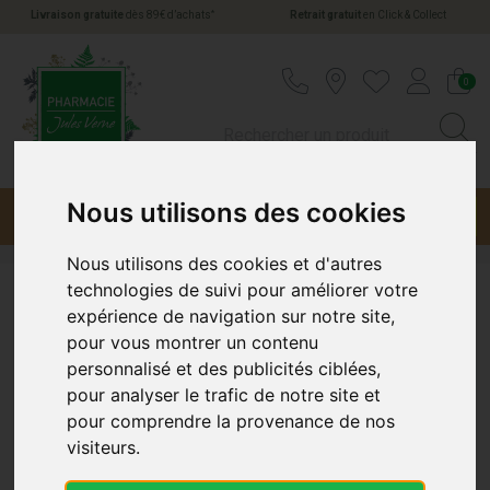
*
Livraison gratuite
dès 89€ d’achats
Retrait gratuit
en Click & Collect
Pharmacie Jules Verne Votre pharmacie en li
0
Nous utilisons des cookies
Menu
Promotions
Nous utilisons des cookies et d'autres
technologies de suivi pour améliorer votre
Bayer Santé Animale
expérience de navigation sur notre site,
pour vous montrer un contenu
personnalisé et des publicités ciblées,
pour analyser le trafic de notre site et
pour comprendre la provenance de nos
visiteurs.