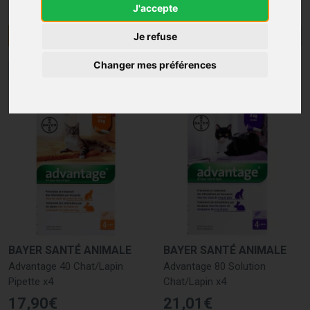
J'accepte
Menu/Filtres
Je refuse
Changer mes préférences
1
2
BAYER SANTÉ ANIMALE
BAYER SANTÉ ANIMALE
Advantage 40 Chat/Lapin
Advantage 80 Solution
Pipette x4
Chat/Lapin x4
17
,
90
€
21
,
01
€