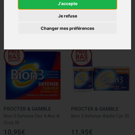
J'accepte
Menu/Filtres
Je refuse
Changer mes préférences
1
2
PROCTER & GAMBLE
PROCTER & GAMBLE
Bion 3 Defense Des 4 Ans A
Bion 3 Defense Adulte Cpr 30
Croq 30
10
,
95
€
11
,
95
€