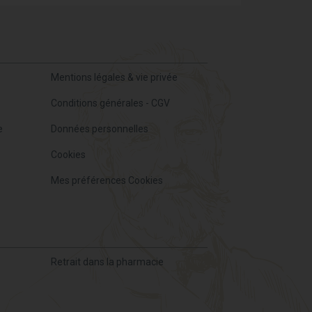
Mentions légales & vie privée
Conditions générales - CGV
e
Données personnelles
Cookies
Mes préférences Cookies
Retrait dans la pharmacie