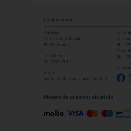
La pharmacie
Adresse
Horaire
190 rue Jean Moulin
Du lund
80000 Amiens
9h - 12
Samedi
Téléphone
9h - 12
03 22 91 29 49
Nous su
E-mail
contact
@
pharmacie-jules-verne.fr
Moyens de paiement sécurisés