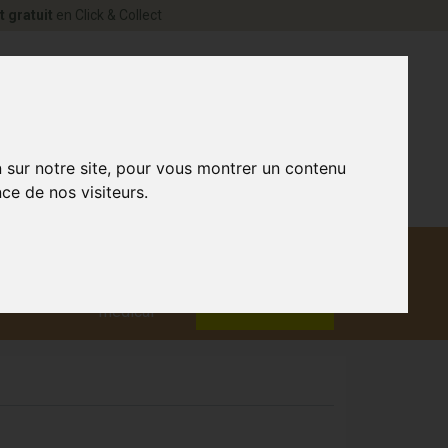
t gratuit
en Click & Collect
rne Votre pharmacie en ligne à votre service
0
n sur notre site, pour vous montrer un contenu
ce de nos visiteurs.
Matériel
aux
Promotions
médical