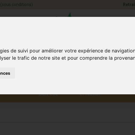
(sous conditions)
Retrai
Pharmacie Jules Ve
gies de suivi pour améliorer votre expérience de navigatio
lyser le trafic de notre site et pour comprendre la provenan
ences
Santé et
Bébé
smétique
Anim
Bien-être
et maman