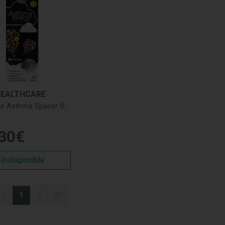
HEALTHCARE
te Asthma Spacer 0-
30
€
Indisponible
1