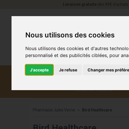
Livraison gratuite
dès 89€ d’achats 
Nous utilisons des cookies
Nous utilisons des cookies et d'autres technolo
personnalisé et des publicités ciblées, pour ana
J'accepte
Je refuse
Changer mes préfér
Diététique et
Médicaments
Co
médecine naturelle
Pharmacie Jules Verne
Bird Healthcare
Bird Healthcare