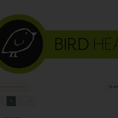
z une question
1