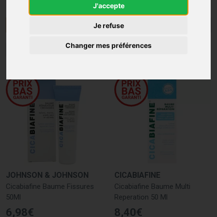
J'accepte
Menu/Filtres
Je refuse
Changer mes préférences
1
2
JOHNSON & JOHNSON
CICABIAFINE
Cicabiafine Baume Fissures
Cicabiafine Baume Multi
50Ml
Reperation 50 Ml
6
,
98
€
8
,
40
€