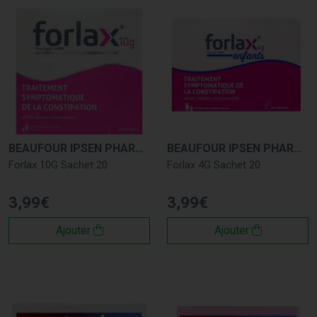
qui peuvent ralentir le transit.
Chez Pharmacie-Jules-Verne.fr, nous sommes dédiés à
votre bien-être et à votre santé. N'hésitez pas à consulter
notre catalogue en ligne pour découvrir tous nos produits et
trouver des solutions adaptées à vos besoins.
BEAUFOUR IPSEN PHARMA
BEAUFOUR IPSEN PHARMA
Forlax 10G Sachet 20
Forlax 4G Sachet 20
3
,
99
€
3
,
99
€
Ajouter
Ajouter