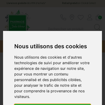
*
Livraison gratuite
dès 89€ d’achats
Retrait gratuit
en Click & Collect
Pharmacie Jules Verne Votre pharmacie en li
0
Nous utilisons des cookies
Menu
Promotions
Nous utilisons des cookies et d'autres
technologies de suivi pour améliorer votre
Constipation
expérience de navigation sur notre site,
pour vous montrer un contenu
personnalisé et des publicités ciblées,
Médicaments contre la
pour analyser le trafic de notre site et
Constipation
pour comprendre la provenance de nos
visiteurs.
La constipation est un trouble digestif courant qui peut
causer inconfort et douleur. Chez Pharmacie-Jules-Verne.fr,