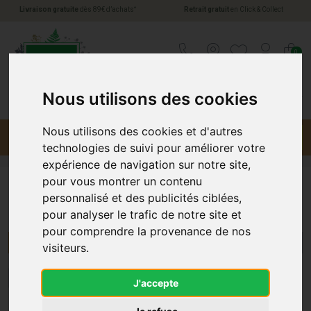
*
Livraison gratuite
dès 89€ d’achats
Retrait gratuit
en Click & Collect
Pharmacie Jules Verne Votre pharmacie en li
0
Nous utilisons des cookies
Nous utilisons des cookies et d'autres
Menu
Promotions
technologies de suivi pour améliorer votre
expérience de navigation sur notre site,
pour vous montrer un contenu
personnalisé et des publicités ciblées,
Eden
pour analyser le trafic de notre site et
pour comprendre la provenance de nos
Menu/Filtres
visiteurs.
1
J'accepte