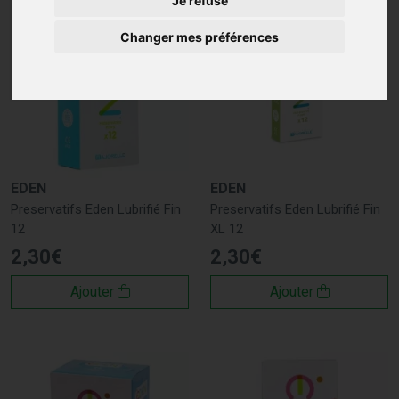
Je refuse
Changer mes préférences
EDEN
EDEN
Preservatifs Eden Lubrifié Fin
Preservatifs Eden Lubrifié Fin
12
XL 12
2
,
30
€
2
,
30
€
Ajouter
Ajouter