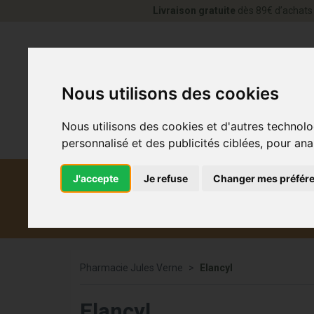
Livraison gratuite
dès 89€ d’achats 
Nous utilisons des cookies
Nous utilisons des cookies et d'autres technolo
personnalisé et des publicités ciblées, pour ana
J'accepte
Je refuse
Changer mes préfér
Diététique et
Médicaments
Co
médecine naturelle
Pharmacie Jules Verne
Elancyl
Elancyl