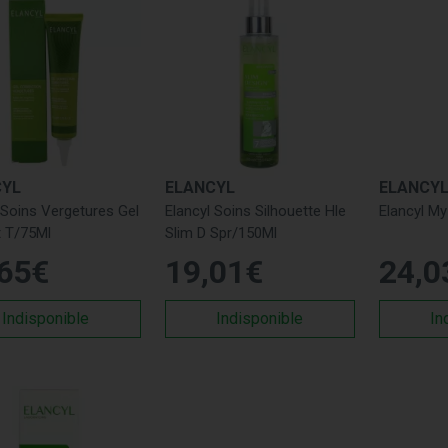
CYL
ELANCYL
ELANCY
 Soins Vergetures Gel
Elancyl Soins Silhouette Hle
Elancyl M
t T/75Ml
Slim D Spr/150Ml
65
€
19
,
01
€
24
,
0
Indisponible
Indisponible
In