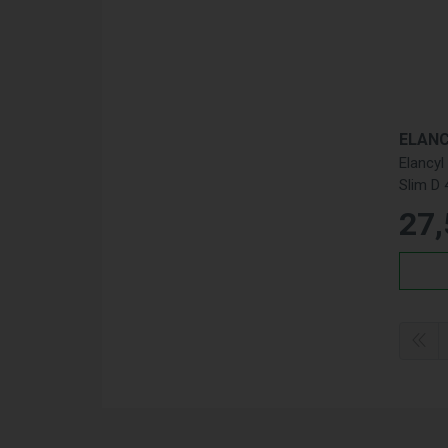
ELAN
Elancyl
Slim D
27
,