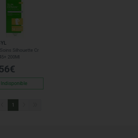
CYL
 Soins Silhouette Cr
 45+ 200Ml
56
€
Indisponible
1