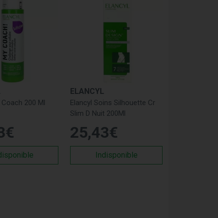
L
ELANCYL
y Coach 200 Ml
Elancyl Soins Silhouette Cr
Slim D Nuit 200Ml
3
€
25
,
43
€
disponible
Indisponible