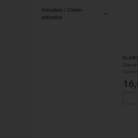
Indication / Contre-
indication
ELAN
Elancyl
Correc
16
,