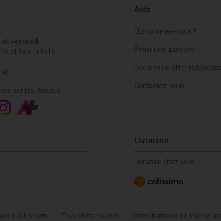
Aide
s
Qui sommes-nous ?
i au vendredi
Poser une question
h15 et 14h - 19h15
Déclarer un effet indésirabl
h30
Contactez-nous
ivre sur les réseaux
Livraison
Livraison chez vous
macie Jules Verne
-
Tous droits réservés
-
Votre pharmacie sur Internet av