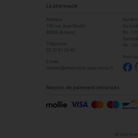
La pharmacie
Adresse
Horaire
190 rue Jean Moulin
Du lund
80000 Amiens
9h - 12
Samedi
Téléphone
9h - 12
03 22 91 29 49
Nous su
E-mail
contact
@
pharmacie-jules-verne.fr
Moyens de paiement sécurisés
© 2026 Phar