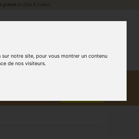
t gratuit
en Click & Collect
rne Votre pharmacie en ligne à votre service
0
n sur notre site, pour vous montrer un contenu
ce de nos visiteurs.
Matériel
aux
Promotions
médical