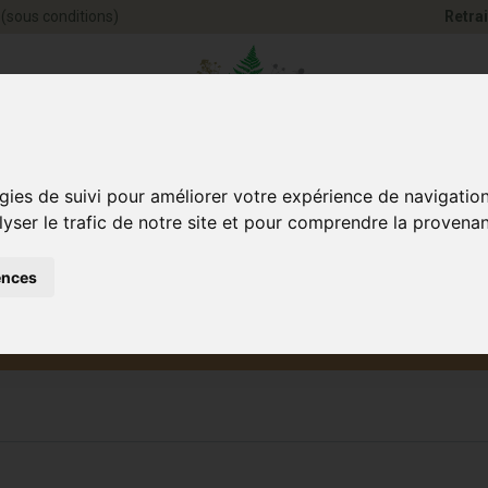
(sous conditions)
Retrai
Pharmacie Jules Ve
gies de suivi pour améliorer votre expérience de navigatio
lyser le trafic de notre site et pour comprendre la provenan
ences
Santé et
Bébé
smétique
Anim
Bien-être
et maman