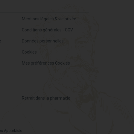
Mentions légales & vie privée
Conditions générales - CGV
e
Données personnelles
Cookies
Mes préférences Cookies
Retrait dans la pharmacie
ec
Apotekisto