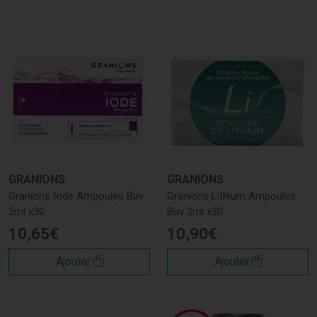
et sûr pour une utilisation quotidienne. Vous pouvez acheter
en toute confiance, sachant que chaque complément
alimentaire est conçu pour améliorer votre bien-être et votre
santé.
Leader dans l’oligothérapie, la nutrition sportive et expert
dans la micronutrition. Découvrez le laboratoire EA PHARMA.
GRANIONS
GRANIONS
Granions Iode Ampoules Buv
Granions Lithium Ampoules
2ml x30
Buv 2ml x30
10
,
65
€
10
,
90
€
Ajouter
Ajouter