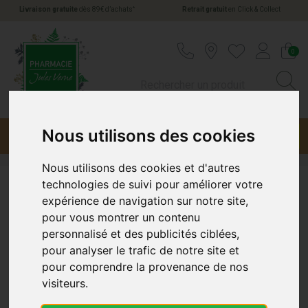
*
Livraison gratuite
dès 89€ d’achats
Retrait gratuit
en Click & Collect
Pharmacie Jules Verne Votre pharmacie en li
0
Nous utilisons des cookies
Menu
Promotions
Nous utilisons des cookies et d'autres
technologies de suivi pour améliorer votre
Equilibre Attitude Pharma
expérience de navigation sur notre site,
pour vous montrer un contenu
personnalisé et des publicités ciblées,
pour analyser le trafic de notre site et
pour comprendre la provenance de nos
visiteurs.