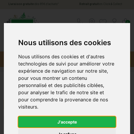
*
Livraison gratuite
dès 89€ d’achats
Retrait gratuit
en Click & Collect
Pharmacie Jules Verne Votre pharmacie en li
0
Nous utilisons des cookies
Nous utilisons des cookies et d'autres
Menu
Promotions
technologies de suivi pour améliorer votre
expérience de navigation sur notre site,
pour vous montrer un contenu
personnalisé et des publicités ciblées,
Innotech Internat
pour analyser le trafic de notre site et
pour comprendre la provenance de nos
Menu/Filtres
visiteurs.
1
J'accepte