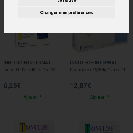
Je refuse
Changer mes préférences
INNOTECH INTERNAT
INNOTECH INTERNAT
Ideos 500Mg/400Ui Cpr 60
Pharmatex 18,9Mg Ovules 10
6
,
25
€
12
,
87
€
Ajouter
Ajouter