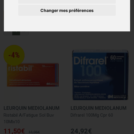
Changer mes préférences
Menu/Filtres
1
-4%
LEURQUIN MEDIOLANUM
LEURQUIN MEDIOLANUM
Ristabil A/Fatigue Sol Buv
Difrarel 100Mg Cpr 60
10Mlx10
11
,
50
€
24
,
92
€
11
,
95
€