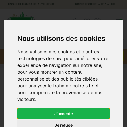
*
Livraison gratuite
dès 89€ d’achats
Retrait gratuit
en Click & Collect
Pharmacie Jules Verne Votre pharmacie en li
0
Nous utilisons des cookies
Nous utilisons des cookies et d'autres
Menu
Promotions
technologies de suivi pour améliorer votre
expérience de navigation sur notre site,
pour vous montrer un contenu
personnalisé et des publicités ciblées,
Laboratoire Leurquin
pour analyser le trafic de notre site et
pour comprendre la provenance de nos
visiteurs.
J'accepte
Je refuse