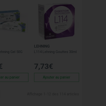
oubles du sommeil, etc.
ent et à utiliser des matières premières de
hiques du laboratoire sont fabriqués selon les
pratiques de fabrication.
 développement de nouveaux produits
re avec des professionnels de santé pour
LEHNING
Lehning Gel 50G
L114 Lehning Gouttes 30ml
onnue pour la qualité de ses produits
 engagement en faveur de l'environnement et
€
7
,
73
€
épondre aux besoins de ses patients.
ter au panier
Ajouter au panier
Affichage 1-12 des 114 articles