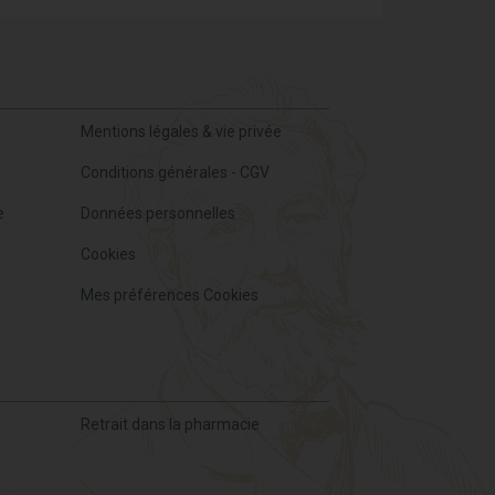
Mentions légales & vie privée
Conditions générales - CGV
e
Données personnelles
Cookies
Mes préférences Cookies
Retrait dans la pharmacie