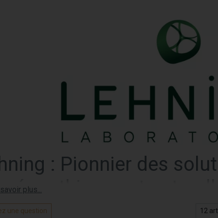
hning : Pionnier des solu
méopathiques et naturell
ng
, une marque française de renommée, est un acteur incontourn
z une question