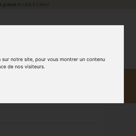
t gratuit
en Click & Collect
rne Votre pharmacie en ligne à votre service
0
n sur notre site, pour vous montrer un contenu
ce de nos visiteurs.
Matériel
aux
Promotions
médical