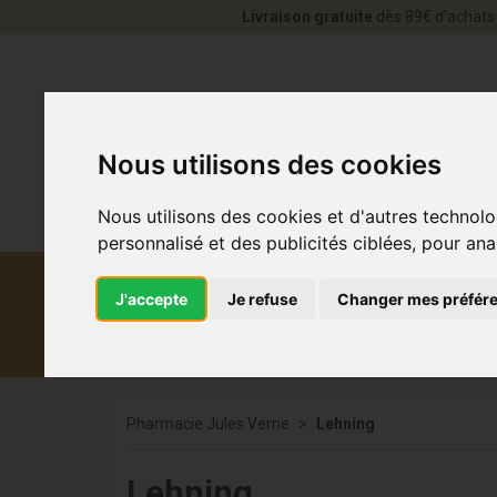
Livraison gratuite
dès 89€ d’achats 
Nous utilisons des cookies
Nous utilisons des cookies et d'autres technolo
personnalisé et des publicités ciblées, pour ana
J'accepte
Je refuse
Changer mes préfér
Diététique et
Médicaments
Co
médecine naturelle
Pharmacie Jules Verne
Lehning
Lehning