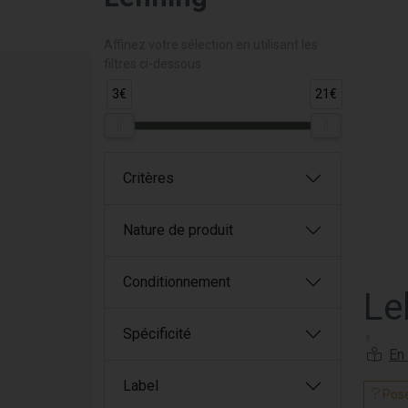
Affinez votre sélection en utilisant les
filtres ci-dessous :
3€
21€
Critères
Nature de produit
Conditionnement
Le
Spécificité
ho
Label
Lehni
Pose