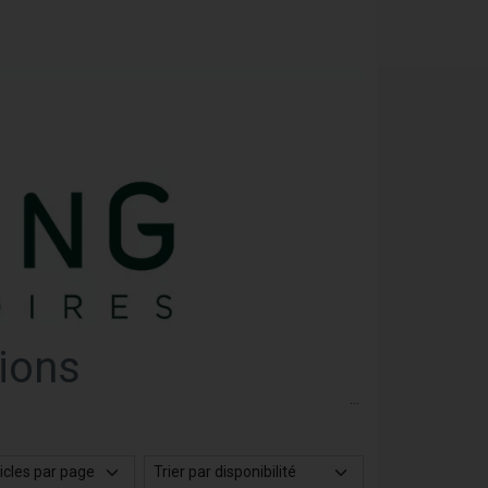
tions
es
able dans le domaine de l’homéopathie et des