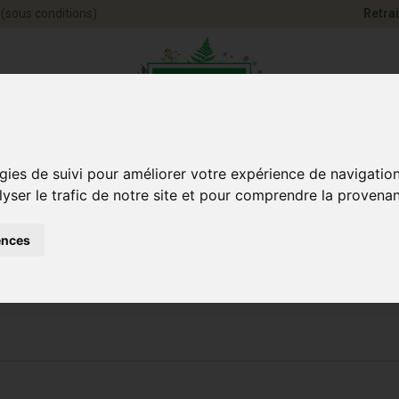
(sous conditions)
Retrai
Pharmacie Jules Ve
gies de suivi pour améliorer votre expérience de navigatio
lyser le trafic de notre site et pour comprendre la provenan
ences
Santé et
Bébé
smétique
Anim
Bien-être
et maman