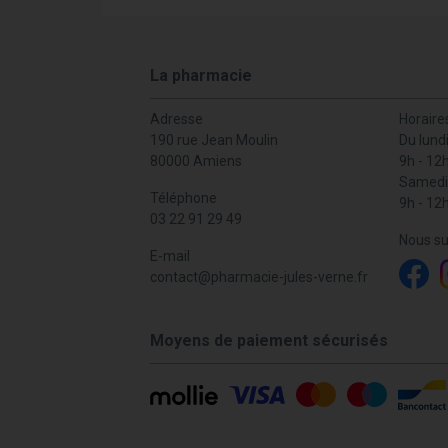
La pharmacie
Adresse
Horaire
190 rue Jean Moulin
Du lund
80000 Amiens
9h - 12
Samedi
Téléphone
9h - 12
03 22 91 29 49
Nous su
E-mail
contact
@
pharmacie-jules-verne.fr
Moyens de paiement sécurisés