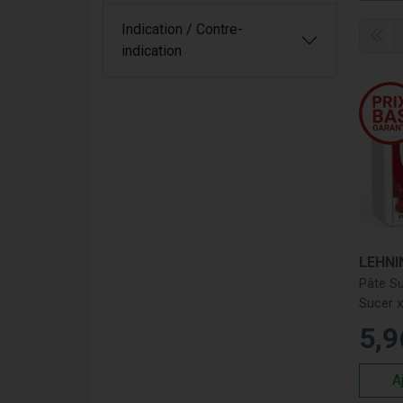
soluti
soulage
Indication / Contre-
traditi
indication
Les
Lehnin
Co
le
Si
Gr
le
LEHNI
P
Pâte S
ou
Sucer 
Pou
5
,
9
En com
A
soluti