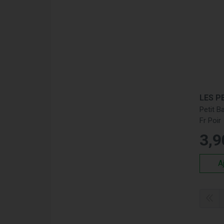
Petit B
Fr Poir
3
,
9
A