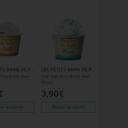
ateforme sécurisée vous garantit des produits
vez facilement le produit adapté à vos besoins
its Bains de Provence
 parabènes ni sulfates.
et une production engagée dans une démarche
LES PETITS BAINS DE PROVENCE
LES PETITS BAINS DE PROVENCE
 Prov Bomb Bain
Petit Bain Prov Bomb Bain
s pour un moment de bien-être à chaque
Monoi
€
3
,
90
€
e Provence
, disponibles dès maintenant sur
é pour prendre soin de votre peau.
ter au panier
Ajouter au panier