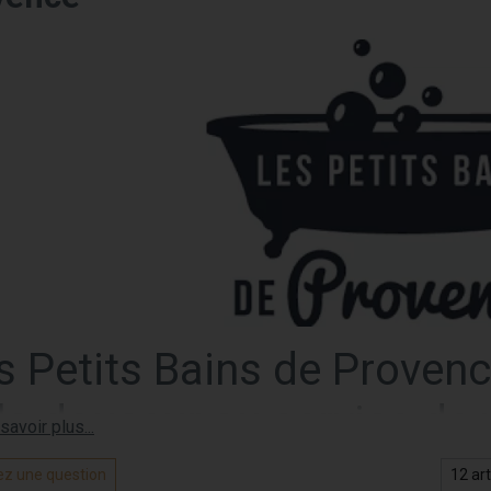
s Petits Bains de Provence
 la douceur au service de
tits Bains de Provence
est une marque française spécialisée 
z une question