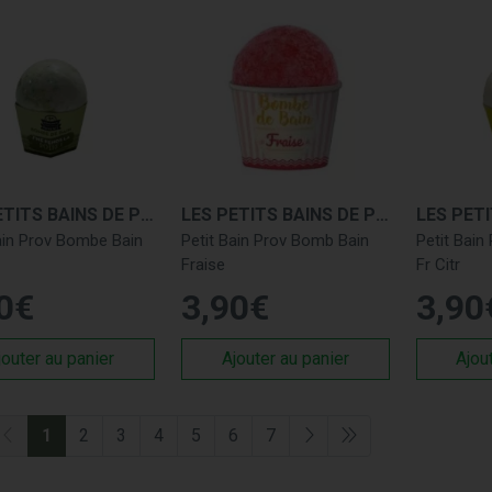
LES PETITS BAINS DE PROVENCE
LES PETITS BAINS DE PROVENCE
ain Prov Bombe Bain
Petit Bain Prov Bomb Bain
Petit Bain
Fraise
Fr Citr
0
€
3
,
90
€
3
,
90
jouter au panier
Ajouter au panier
Ajou
1
2
3
4
5
6
7