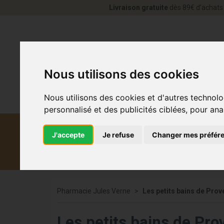
Livraison gratuite
dès 89€ d’achats 
Nous utilisons des cookies
Nous utilisons des cookies et d'autres technolo
personnalisé et des publicités ciblées, pour ana
J'accepte
Je refuse
Changer mes préfér
Diététique et
Médicaments
Co
médecine naturelle
Pharmacie Jules Verne
Les petits bains de Pro
Les petits bains de Pr