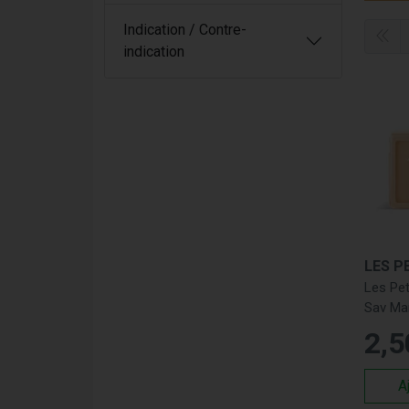
naturel
une ex
Indication / Contre-
offrant
indication
Les
La mar
Ge
pa
Sa
gr
Hu
Cr
Les Pet
ag
Sav Ma
Pou
2
,
5
Pha
A
En opt