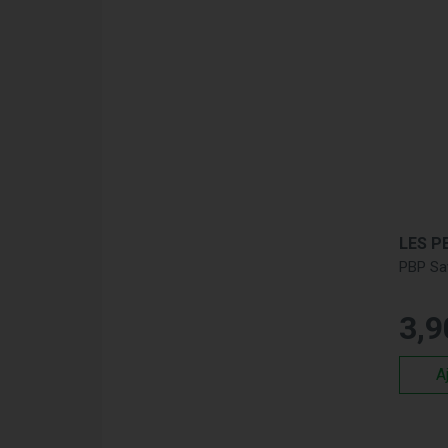
d’une 
de qual
pour un
Les
Les so
Le
Le
du
PBP Sa
Le
ut
3
,
9
Plonge
Pharma
A