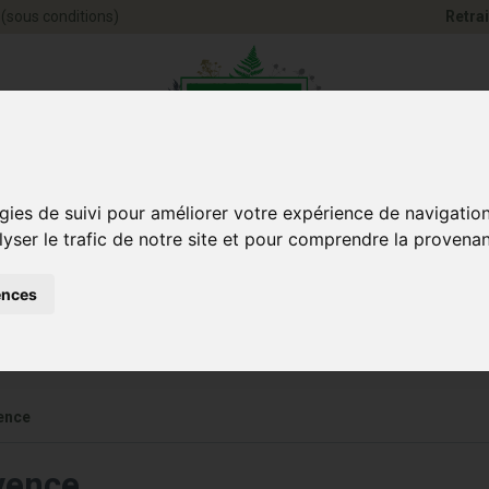
(sous conditions)
Retrai
Pharmacie Jules Ve
gies de suivi pour améliorer votre expérience de navigatio
lyser le trafic de notre site et pour comprendre la provenan
ences
Santé et
Bébé
smétique
Anim
Bien-être
et maman
vence
ovence