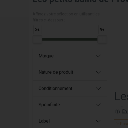
Affinez votre sélection en utilisant les
filtres ci-dessous :
2€
9€
Marque
Nature de produit
Conditionnement
Le
Spécificité
et
Label
Les Pe
Pose