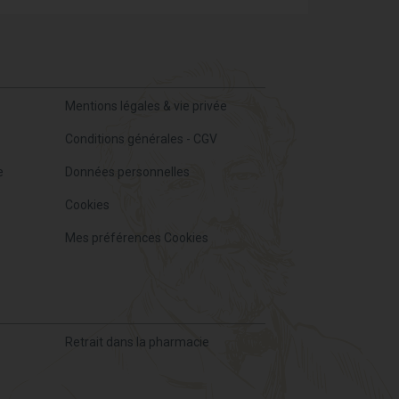
Mentions légales & vie privée
Conditions générales - CGV
e
Données personnelles
Cookies
Mes préférences Cookies
Retrait dans la pharmacie