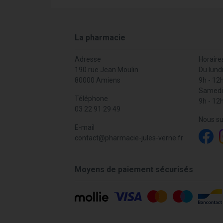
La pharmacie
Adresse
Horaire
190 rue Jean Moulin
Du lund
80000 Amiens
9h - 12
Samedi
Téléphone
9h - 12
03 22 91 29 49
Nous su
E-mail
contact
@
pharmacie-jules-verne.fr
Moyens de paiement sécurisés