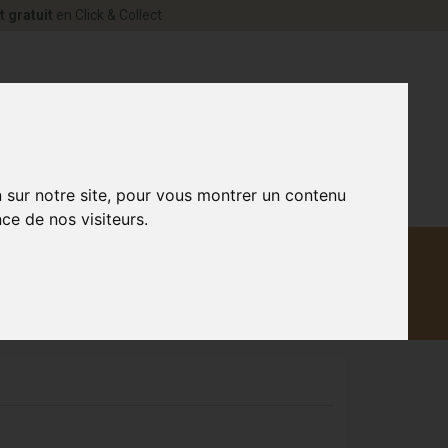
t gratuit
en Click & Collect
rne Votre pharmacie en ligne à votre service
0
n sur notre site, pour vous montrer un contenu
ce de nos visiteurs.
Matériel
aux
Promotions
médical