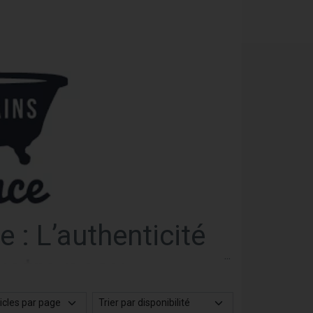
 : L’authenticité
 votre peau
dans les soins du corps à base d’ingrédients