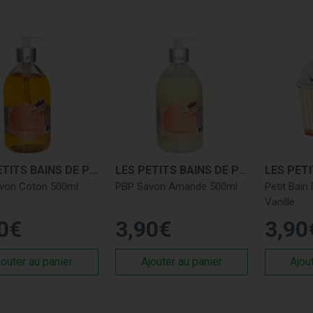
sélection rigoureuse de soins authentiques et naturels. Notre pl
ité livrés rapidement. Grâce à nos descriptions détaillées, trou
e routine de soin naturelle.
 avantages des produits Les Pet
ins Les Petits Bains de Provence se distinguent par :
ur naturalité :
Des formules à base d’ingrédients naturels, sans
ur respect de l’environnement :
Des emballages éco-conçus 
LES PETITS BAINS DE PROVENCE
LES PETITS BAINS DE PROVENCE
rable.
von Coton 500ml
PBP Savon Amande 500ml
Petit Bain
ur sensorialité :
Des textures agréables et des parfums subtil
Vanille
ilisation.
0
€
3
,
90
€
3
,
90
z dans l’univers authentique et apaisant de
Les Petits Bains d
cie Jules Verne
. Faites le choix de la douceur et de la naturalit
jouter au panier
Ajouter au panier
Ajou