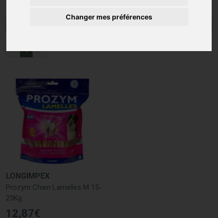
Changer mes préférences
Menu/Filtres
1
LONGIMPEX
Prozym Chien Lamelles M 15-
25Kg
12
,
87
€