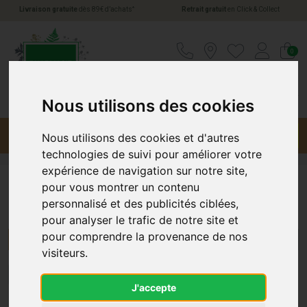
*
Livraison gratuite
dès 89€ d’achats
Retrait gratuit
en Click & Collect
Pharmacie Jules Verne Votre pharmacie en li
0
Nous utilisons des cookies
Menu
Promotions
Nous utilisons des cookies et d'autres
technologies de suivi pour améliorer votre
expérience de navigation sur notre site,
pour vous montrer un contenu
Ménophytea
personnalisé et des publicités ciblées,
pour analyser le trafic de notre site et
pour comprendre la provenance de nos
Menu/Filtres
visiteurs.
1
J'accepte