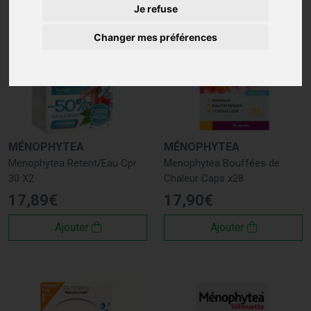
Je refuse
Changer mes préférences
MÉNOPHYTEA
MÉNOPHYTEA
Menophytea Retent/Eau Cpr
Menophytea Bouffées de
30 X2
Chaleur Caps x28
17
,
89
€
17
,
90
€
Ajouter
Ajouter