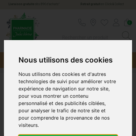
*
Livraison gratuite
dès 89€ d’achats
Retrait gratuit
en Click & Collect
Pharmacie Jules Verne Votre pharmacie en li
0
Nous utilisons des cookies
Menu
Promotions
Nous utilisons des cookies et d'autres
technologies de suivi pour améliorer votre
Mycose
expérience de navigation sur notre site,
pour vous montrer un contenu
personnalisé et des publicités ciblées,
Traitements pour Mycose chez
pour analyser le trafic de notre site et
Pharmacie-Jules-Verne.fr
pour comprendre la provenance de nos
visiteurs.
Découvrez Nos Solutions pour les