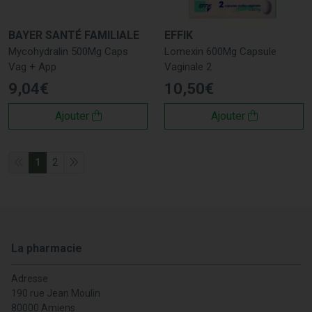
est à votre disposition pour vous aider à choisir les
meilleurs produits pour les mycoses, à des prix bas. Pour
BAYER SANTÉ FAMILIALE
EFFIK
les produits nécessitant une prescription, rendez-vous
Mycohydralin 500Mg Caps
Lomexin 600Mg Capsule
directement à notre pharmacie.
Vag + App
Vaginale 2
9
,
04
€
10
,
50
€
Ajouter
Ajouter
1
2
La pharmacie
Adresse
190 rue Jean Moulin
80000 Amiens