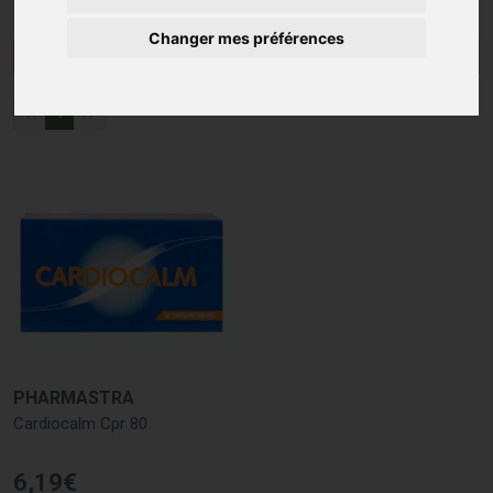
Changer mes préférences
Menu/Filtres
1
PHARMASTRA
Cardiocalm Cpr 80
6
,
19
€