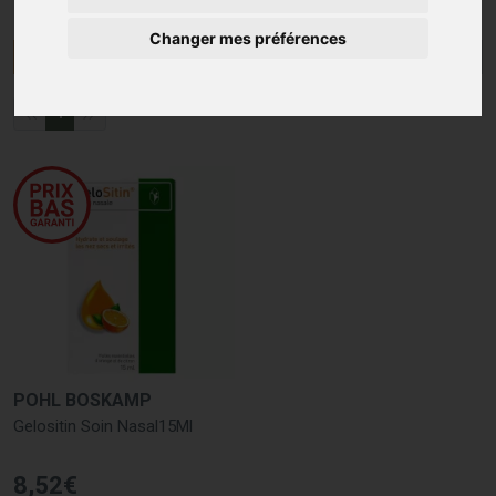
Changer mes préférences
Menu/Filtres
1
POHL BOSKAMP
Gelositin Soin Nasal15Ml
8
,
52
€