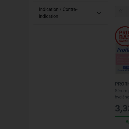
amélior
pour n
Indication / Contre-
indication
Pro
Pr
fo
Pr
re
Pr
Pou
PRORH
Ef
Sérum 
co
hygiène
Ad
unidos
3
,
3
Sé
Uti
A