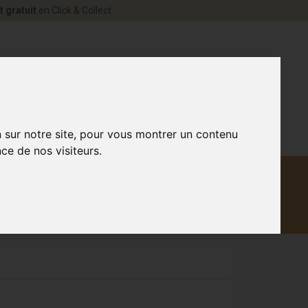
t gratuit
en Click & Collect
rne Votre pharmacie en ligne à votre service
0
n sur notre site, pour vous montrer un contenu
ce de nos visiteurs.
Matériel
aux
Promotions
médical