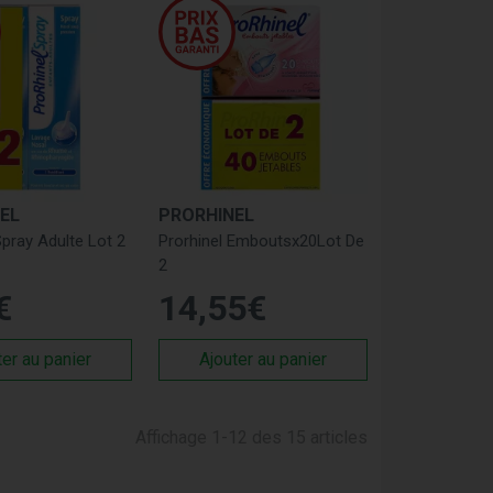
EL
PRORHINEL
Spray Adulte Lot 2
Prorhinel Emboutsx20Lot De
2
€
14
,
55
€
ter au panier
Ajouter au panier
Affichage 1-12 des 15 articles