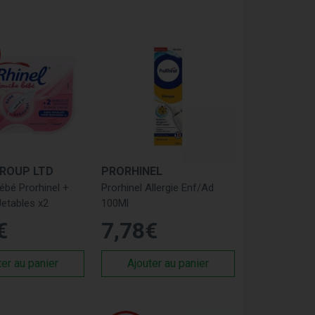
ènes et les agents pathogènes.
tenir un confort nasal optimal.
rhumes, les allergies ou les infections
 liens :
ROUP LTD
PRORHINEL
bé Prorhinel +
Prorhinel Allergie Enf/Ad
etables x2
100Ml
€
7
,
78
€
ter au panier
Ajouter au panier
s telles que :
A-Derma
,
Arkopharma
,
Boiron
,