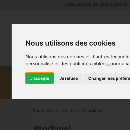
Livraison gratuite
dès 89€ d’achats 
Nous utilisons des cookies
Nous utilisons des cookies et d'autres technolo
personnalisé et des publicités ciblées, pour ana
J'accepte
Je refuse
Changer mes préfér
Diététique et
Médicaments
Co
médecine naturelle
Pharmacie Jules Verne
Prorhinel
Prorhinel