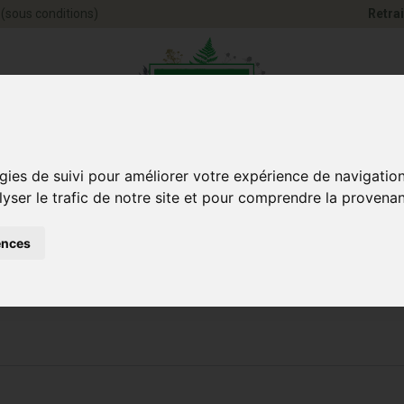
(sous conditions)
Retrai
Pharmacie Jules Ve
gies de suivi pour améliorer votre expérience de navigatio
lyser le trafic de notre site et pour comprendre la provenan
ences
Santé et
Bébé
smétique
Anim
Bien-être
et maman