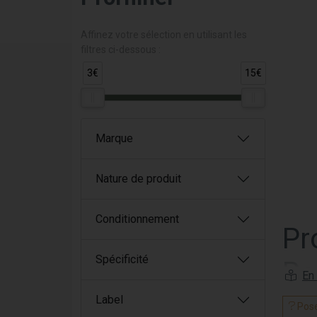
Affinez votre sélection en utilisant les
filtres ci-dessous :
3€
15€
Marque
Nature de produit
Conditionnement
Pr
Spécificité
Re
Label
Prorhi
Pose