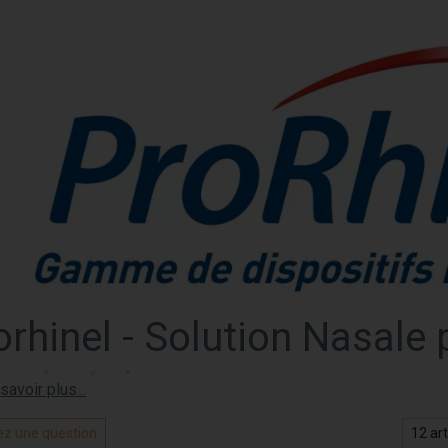
orhinel - Solution Nasale 
spiratoire
nel
est une marque spécialisée dans les solutions nasales conç
z une question