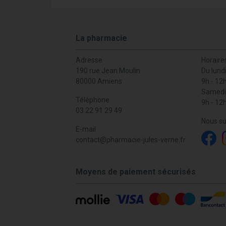
La pharmacie
Adresse
Horaire
190 rue Jean Moulin
Du lund
80000 Amiens
9h - 12
Samedi
Téléphone
9h - 12
03 22 91 29 49
Nous su
E-mail
contact
@
pharmacie-jules-verne.fr
Moyens de paiement sécurisés