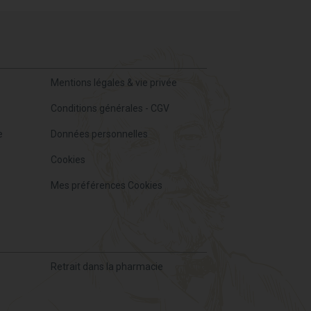
Mentions légales & vie privée
Conditions générales - CGV
e
Données personnelles
Cookies
Mes préférences Cookies
Retrait dans la pharmacie