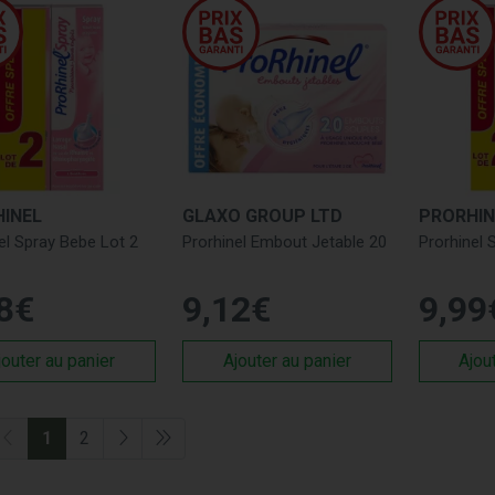
INEL
GLAXO GROUP LTD
PRORHIN
el Spray Bebe Lot 2
Prorhinel Embout Jetable 20
Prorhinel 
8
€
9
,
12
€
9
,
99
jouter au panier
Ajouter au panier
Ajou
1
2