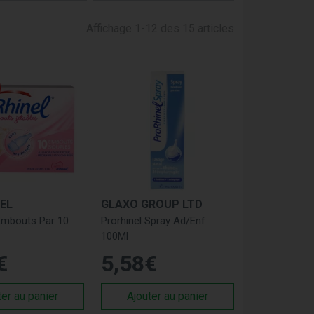
Prorhinel offre une gamme de produits efficaces
Affichage 1-12 des 15 articles
ux plus jeunes pour nettoyer et hydrater les
sale chez les adultes et favoriser une
ilisation ponctuelle et pour emporter partout.
EL
GLAXO GROUP LTD
ir un soulagement rapide et efficace de la
 Embouts Par 10
Prorhinel Spray Ad/Enf
100Ml
mpris les nourrissons.
€
5
,
58
€
ale, sans conservateurs.
rorhinel
ter au panier
Ajouter au panier