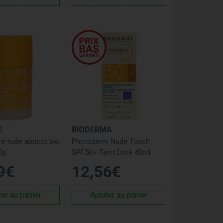
E
BIODERMA
re huile abricot bio
Photoderm Nude Touch
5g
SPF50+ Teint Doré 40ml
9
€
12
,
56
€
ter au panier
Ajouter au panier