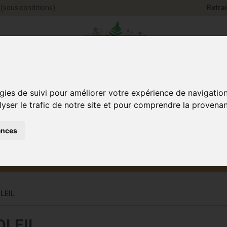
(sous conditions)
Retrai
Pharmacie Jules Ve
gies de suivi pour améliorer votre expérience de navigatio
lyser le trafic de notre site et pour comprendre la provenan
ences
Santé et
Bébé
smétique
Anim
Bien-être
et maman
LEIL
OLEIL