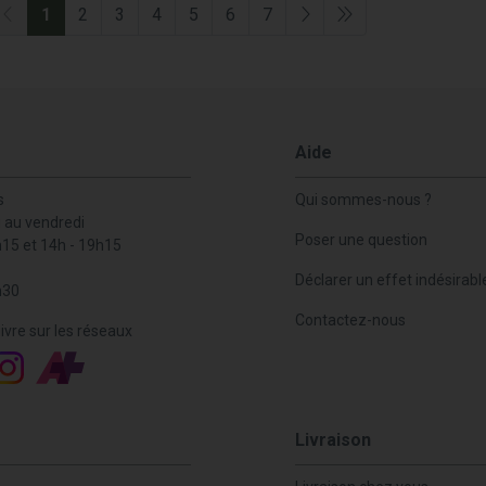
1
2
3
4
5
6
7
Aide
s
Qui sommes-nous ?
i au vendredi
Poser une question
h15 et 14h - 19h15
Déclarer un effet indésirabl
h30
Contactez-nous
ivre sur les réseaux
Livraison