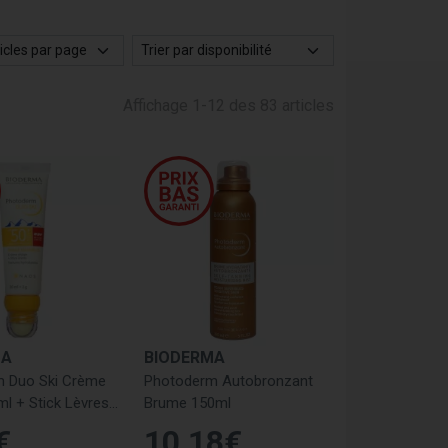
Affichage 1-12 des 83 articles
MA
BIODERMA
 Duo Ski Crème
Photoderm Autobronzant
l + Stick Lèvres
Brume 150ml
€
10
,
18
€