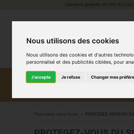
Livraison gratuite
dès 89€ d’achats 
Nous utilisons des cookies
Nous utilisons des cookies et d'autres technolo
personnalisé et des publicités ciblées, pour ana
J'accepte
Je refuse
Changer mes préfér
Diététique et
Médicaments
Co
médecine naturelle
Pharmacie Jules Verne
PROTEGEZ-VOUS DU SO
PROTEGEZ-VOUS DU S