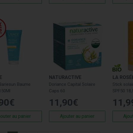
E
NATURACTIVE
LA ROSÉ
 Bariesun Baume
Doriance Capital Solaire
Stick solai
150Ml
Caps 60
SPF50 18,
90
€
11
,
90
€
11
,
9
jouter au panier
Ajouter au panier
Ajou