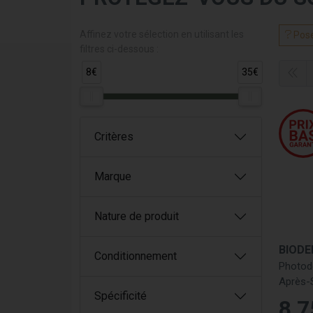
Affinez votre sélection en utilisant les
Pose
filtres ci-dessous :
8€
35€
Critères
Marque
Nature de produit
BIOD
Conditionnement
Photod
Après-S
Spécificité
8
,
7