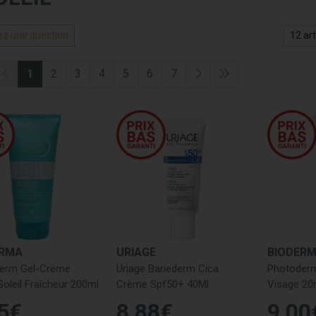
z une question
1
2
3
4
5
6
7
ERMA
URIAGE
BIODER
erm Gel-Crème
Uriage Bariederm Cica
Photoderm
oleil Fraîcheur 200ml
Crème Spf50+ 40Ml
Visage 20m
2g
5
€
8
,
88
€
9
,
00