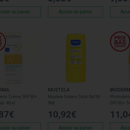
jouter au panier
Ajouter au panier
Ajou
ERMA
MUSTELA
BIODER
erm Crème SPF50+
Mustela Solaire Stick Spf50
Photoderm
lair 40ml
9Ml
SPF50+ Te
87
€
10
,
92
€
11
,
0
jouter au panier
Ajouter au panier
Ajou