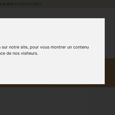
t gratuit
en Click & Collect
rne Votre pharmacie en ligne à votre service
0
n sur notre site, pour vous montrer un contenu
ce de nos visiteurs.
Matériel
aux
Promotions
médical