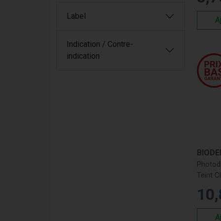
Label
A
Indication / Contre-
indication
BIOD
Photod
Teint C
10
,
A