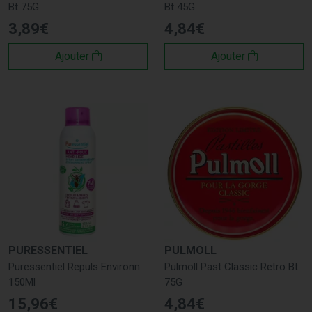
Bt 75G
Bt 45G
éviter le dessèchement et l'inconfort.
3
,
89
€
4
,
84
€
Où Acheter Pulmoll ?
Ajouter
Ajouter
Vous pouvez acheter les produits Pulmoll sur notre site en
suivant ces liens :
Mal de Gorge
Toux Sèche
Rhinite et Sinusite
Marques Reconnues
Nous proposons également des produits des marques les
plus réputées telles que :
Abbé Perdrigeon
,
Actifed
,
Alodont
,
Boiron
,
Puressentiel
.
PURESSENTIEL
PULMOLL
Puressentiel Repuls Environn
Pulmoll Past Classic Retro Bt
150Ml
75G
15
,
96
€
4
,
84
€