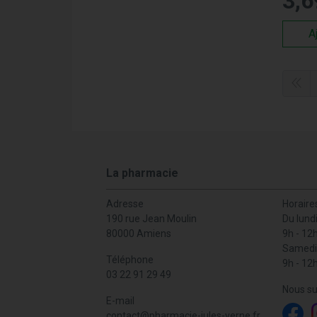
3
,
6
Ap
si
A
Eng
Nous s
sinusi
adopte
Com
La pharmacie
Pharma
traitem
Adresse
Horaire
de la 
190 rue Jean Moulin
Du lund
toute q
80000 Amiens
9h - 12
meilleu
Samedi
rendez
Téléphone
9h - 12
03 22 91 29 49
Nous su
E-mail
contact
@
pharmacie-jules-verne.fr