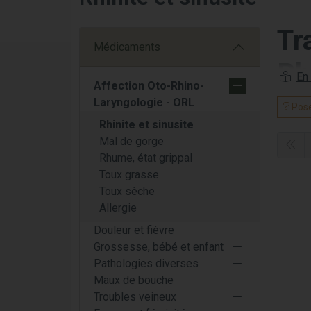
Tr
Médicaments
Ph
Affection Oto-Rhino-
Laryngologie - ORL
Déc
Pose
Rhinite et sinusite
Bienve
Mal de gorge
des pr
Rhume, état grippal
produit
Toux grasse
des sp
Toux sèche
à tous 
Allergie
Une 
Douleur et fièvre
Grossesse, bébé et enfant
Chez P
Pathologies diverses
et la s
Maux de bouche
produi
Troubles veineux