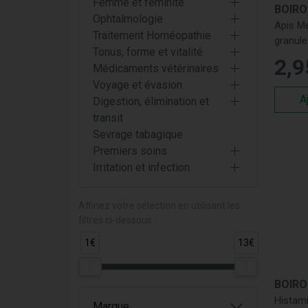
Femme et féminité
BOIR
Sp
Ophtalmologie
Apis Me
(R
Traitement Homéopathie
granule
Ri
Tonus, forme et vitalité
P
2
,
9
Médicaments vétérinaires
An
Voyage et évasion
(A
A
Digestion, élimination et
R
transit
de
Sevrage tabagique
Premiers soins
Pou
Irritation et infection
Qual
Chez P
Affinez votre sélection en utilisant les
filtres ci-dessous :
rhinite
effica
1€
13€
optimal
Expe
BOIR
Histam
Marque
Notre 