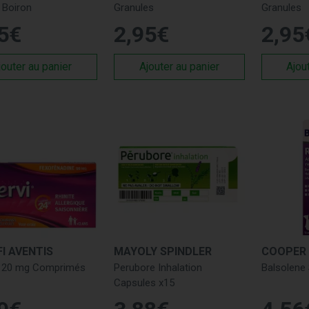
 Boiron
Granules
Granules
ix des produits adaptés à vos besoins spécifiques. Que vous aye
5
€
2
,
95
€
2
,
95
 un antihistaminique ou un remède naturel, nous sommes là pour v
ts nécessitant une prescription sont disponibles directement à n
jouter au panier
Ajouter au panier
Ajou
ues de Confiance
roposons des produits de marques renommées telles que
Rhin
s
,
Clarityne
, et bien d'autres, assurant une efficacité et une sécu
a sinusite.
isations et Bienfaits des Traitements
itements pour la rhinite et la sinusite sont essentiels pour sou
 Voici comment ils peuvent bénéficier à votre routine de soins :
duction de l'Inflammation
: Les sprays nasaux corticostéroïdes 
ngestion nasale.
I AVENTIS
MAYOLY SPINDLER
COOPER
ttoyage des Sinus
: Les rinçages nasaux salins nettoient les sin
i 120 mg Comprimés
Perubore Inhalation
Balsolene 
Capsules x15
oulagement des Symptômes Allergiques
: Les antihistaminiq
lergique.