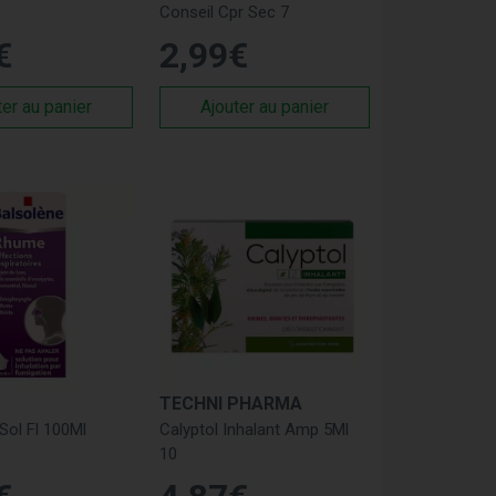
Conseil Cpr Sec 7
z besoin d’un conseil pour choisir un spray
€
2
,
99
€
ous guider vers les meilleures solutions. Les
otre pharmacie.
ter au panier
Ajouter au panier
ocort
,
Flixonase
,
Stérimar
,
Physiomer
,
rité optimales pour vos traitements de la rhinite
 pour Rhinosinusite
lager les symptômes et améliorer votre qualité
aident à réduire l'inflammation et la
TECHNI PHARMA
us et facilitent le drainage.
Sol Fl 100Ml
Calyptol Inhalant Amp 5Ml
10
ues soulagent les symptômes de la rhinite