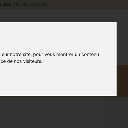
t gratuit
en Click & Collect
rne Votre pharmacie en ligne à votre service
0
n sur notre site, pour vous montrer un contenu
ce de nos visiteurs.
Matériel
aux
Promotions
médical