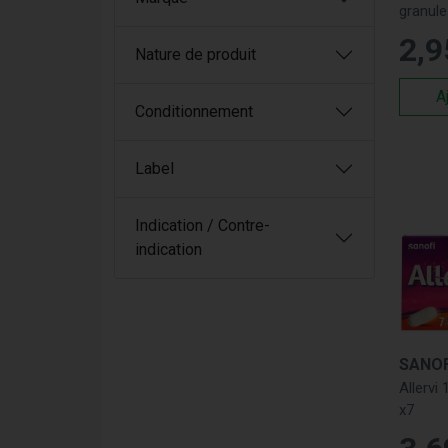
granule
le cho
2
,
9
nasal,
Nature de produit
produi
A
Marq
Conditionnement
Nous p
Label
Aeriu
et de l
Indication / Contre-
Util
indication
Les tra
de vie.
Ré
co
SANOF
Ne
Allerv
x7
S
al