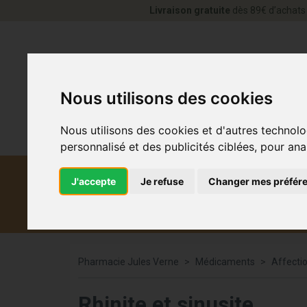
Livraison gratuite
dès 89€ d’achats 
Nous utilisons des cookies
Nous utilisons des cookies et d'autres technolo
personnalisé et des publicités ciblées, pour ana
J'accepte
Je refuse
Changer mes préfér
Diététique et
Médicaments
Co
médecine naturelle
Pharmacie Jules Verne
Médicaments
Affecti
Rhinite et sinusite