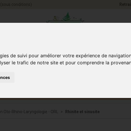
(sous conditions)
Retrai
Pharmacie Jules Ve
gies de suivi pour améliorer votre expérience de navigatio
lyser le trafic de notre site et pour comprendre la provenan
ences
Santé et
Bébé
smétique
Anim
Bien-être
et maman
on Oto-Rhino-Laryngologie - ORL
Rhinite et sinusite