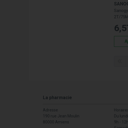
SANO
Sa
Sanogy
Sa
2T/75M
Où 
6
,
5
Vous po
A
Sa
De
So
So
Ma
Nous p
La pharmacie
Senso
Adresse
Horaire
190 rue Jean Moulin
Du lund
80000 Amiens
9h - 12
Samedi