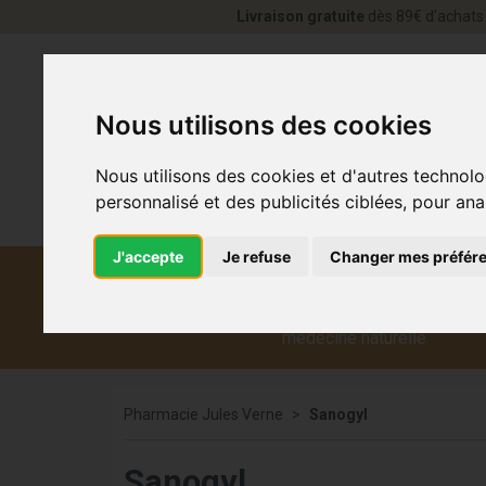
Livraison gratuite
dès 89€ d’achats 
Nous utilisons des cookies
Nous utilisons des cookies et d'autres technolo
personnalisé et des publicités ciblées, pour ana
J'accepte
Je refuse
Changer mes préfér
Diététique et
Médicaments
Co
médecine naturelle
Pharmacie Jules Verne
Sanogyl
Sanogyl