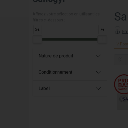
Sa
Affinez votre sélection en utilisant les
filtres ci-dessous :
Sa
3€
7€
Sanog
Pose
renforc
Nature de produit
Les
Conditionnement
Pr
ge
In
Label
So
Ef
Les
Sa