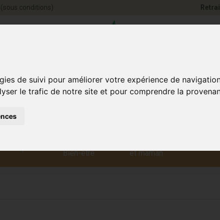
(sous conditions)
Retrai
Pharmacie Jules Ve
gies de suivi pour améliorer votre expérience de navigatio
lyser le trafic de notre site et pour comprendre la provenan
ences
Santé et
Bébé
smétique
Anim
Bien-être
et maman