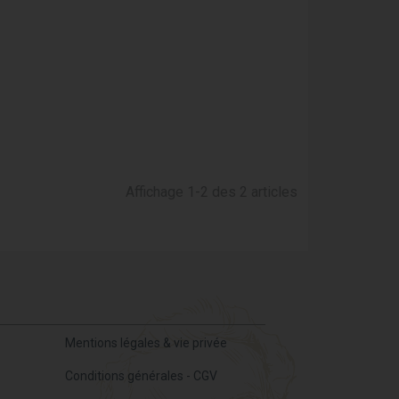
ur apaiser et renforcer les gencives sensibles.
totale contre les caries et la plaque dentaire.
res sur notre site en suivant ces liens :
Affichage 1-2 des 2 articles
s telles que :
Fluocaril
,
Elmex
,
Parodontax
,
Mentions légales & vie privée
Conditions générales - CGV