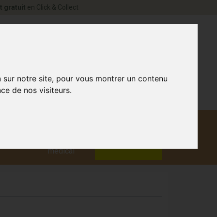
t gratuit
en Click & Collect
rne Votre pharmacie en ligne à votre service
0
n sur notre site, pour vous montrer un contenu
ce de nos visiteurs.
Matériel
aux
Promotions
médical