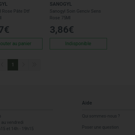
GYL
SANOGYL
nogyl Gencives Sensibles :
Dentifrice spécialement formulé po
l Rose Pâte Dtf
Sanogyl Soin Genciv Sens
nogyl Protection Complète :
Dentifrice offrant une protection 
l
Rose 75Ml
Acheter les Produits Sanogyl ?
7
€
3
,
86
€
uvez acheter les produits Sanogyl et d'autres soins bucco-dentai
jouter au panier
Indisponible
nogyl
ntifrices
1
ins Bucco-Dentaires
ins Traitants
rques Reconnues
roposons également des produits des marques les plus réputée
Aide
dyne
.
s
Qui sommes-nous ?
i au vendredi
Poser une question
h15 et 14h - 19h15