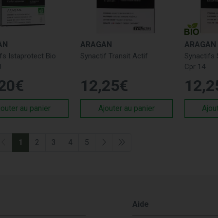
AN
ARAGAN
ARAGAN
fs Istaprotect Bio
Synactif Transit Actif
Synactifs
0
Cpr 14
20
€
12
,
25
€
12
,
2
jouter au panier
Ajouter au panier
Ajou
1
2
3
4
5
Aide