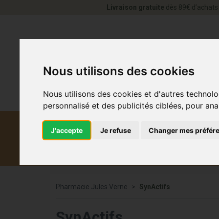
Livraison gratuite
dès 89€ d’achats 
Nous utilisons des cookies
Nous utilisons des cookies et d'autres technolo
personnalisé et des publicités ciblées, pour ana
J'accepte
Je refuse
Changer mes préfér
Diététique et
Médicaments
Co
médecine naturelle
Pharmacie Jules Verne
SynActifs
SynActifs