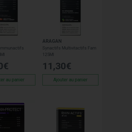
ARAGAN
 Immunactifs
Synactifs Multivitactifs Fam
5Ml
125Ml
0
€
11
,
30
€
ter au panier
Ajouter au panier