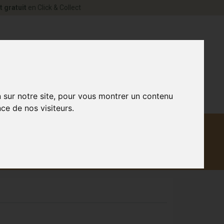
t gratuit
en Click & Collect
rne Votre pharmacie en ligne à votre service
0
n sur notre site, pour vous montrer un contenu
ce de nos visiteurs.
Matériel
aux
Promotions
médical