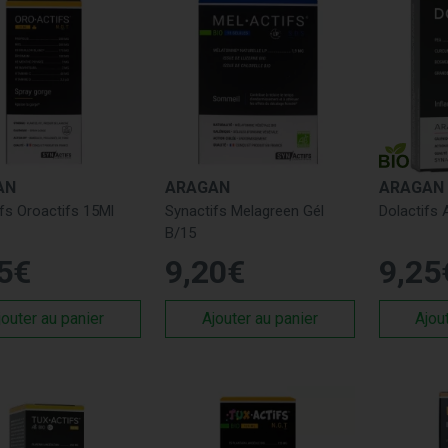
AN
ARAGAN
ARAGAN
fs Oroactifs 15Ml
Synactifs Melagreen Gél
Dolactifs 
B/15
5
€
9
,
20
€
9
,
25
jouter au panier
Ajouter au panier
Ajou