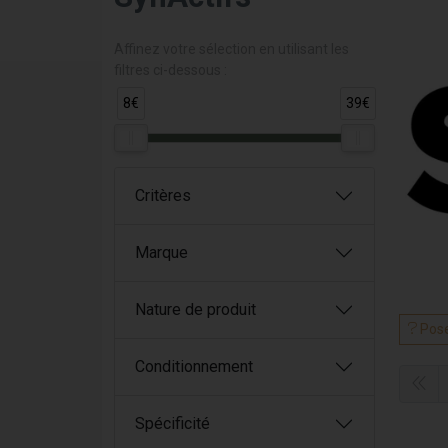
Affinez votre sélection en utilisant les
filtres ci-dessous :
8€
39€
Critères
Marque
Nature de produit
Pose
Conditionnement
Spécificité