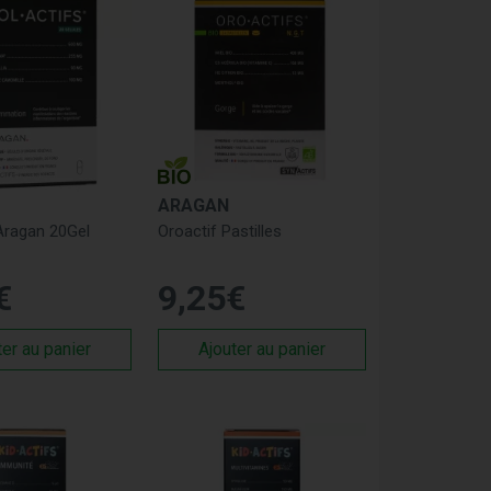
ARAGAN
Aragan 20Gel
Oroactif Pastilles
€
9
,
25
€
ter au panier
Ajouter au panier