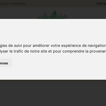
(sous conditions)
Retrai
Pharmacie Jules Ve
gies de suivi pour améliorer votre expérience de navigatio
lyser le trafic de notre site et pour comprendre la provenan
ences
Santé et
Bébé
smétique
Anim
Bien-être
et maman