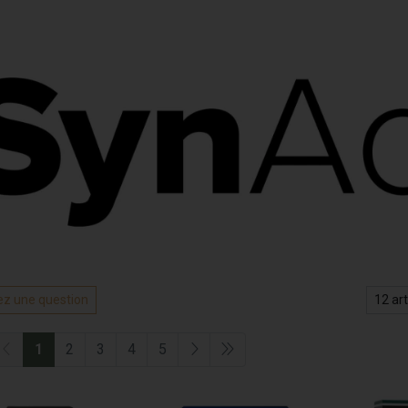
z une question
1
2
3
4
5