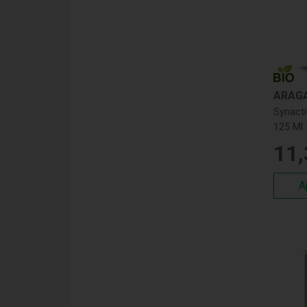
ARAG
Synacti
125 Ml
11
,
A