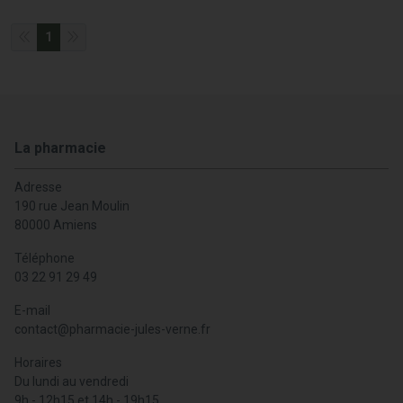
1
La pharmacie
Adresse
190 rue Jean Moulin
80000 Amiens
Téléphone
03 22 91 29 49
E-mail
contact
@
pharmacie-jules-verne.fr
Horaires
Du lundi au vendredi
9h - 12h15 et 14h - 19h15