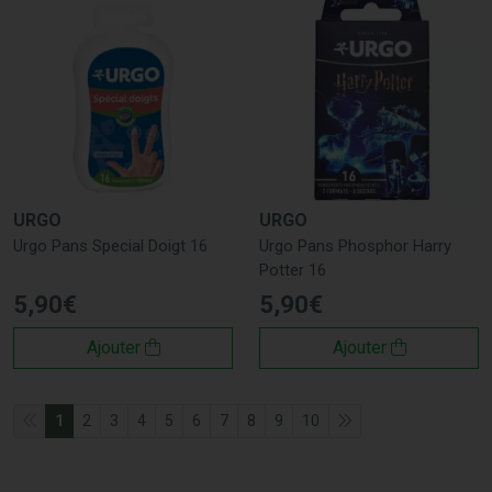
URGO
URGO
Urgo Pans Special Doigt 16
Urgo Pans Phosphor Harry
Potter 16
5
,
90
€
5
,
90
€
Ajouter
Ajouter
1
2
3
4
5
6
7
8
9
10