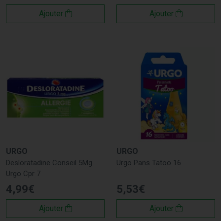
Offrez à votre peau le soin qu’elle mérite avec les solutions
Ajouter
Ajouter
Urgo
, disponibles dès maintenant sur
Pharmacie Jules
Verne
. Prenez soin de vos blessures et petits tracas avec
des produits fiables et efficaces.
URGO
URGO
Desloratadine Conseil 5Mg
Urgo Pans Tatoo 16
Urgo Cpr 7
4
,
99
€
5
,
53
€
Ajouter
Ajouter