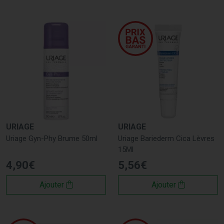
Une marque recommandée par les pharmaciens et
dermatologues, qui puise sa force dans l'Eau Thermale des
Alpes.
URIAGE
URIAGE
Uriage Gyn-Phy Brume 50ml
Uriage Bariederm Cica Lèvres
15Ml
4
,
90
€
5
,
56
€
Ajouter
Ajouter