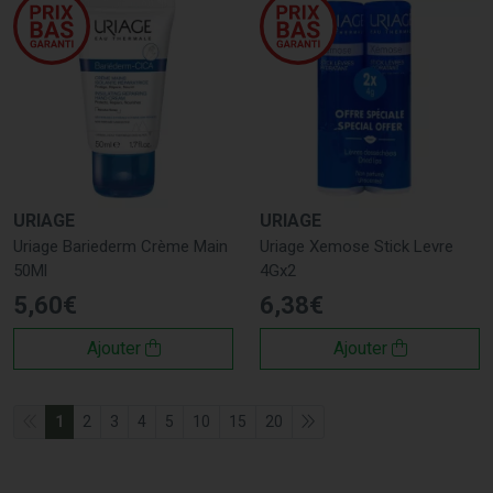
URIAGE
URIAGE
Uriage Bariederm Crème Main
Uriage Xemose Stick Levre
50Ml
4Gx2
5
,
60
€
6
,
38
€
Ajouter
Ajouter
1
2
3
4
5
10
15
20