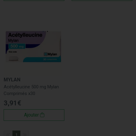
neurologiques, vous trouverez chez nous les produits
adaptés à vos besoins. Voici quelques exemples de notre
large gamme de produits disponibles :
Compléments Alimentaires
: Pour améliorer
l’équilibre et réduire les vertiges. Par exemple,
Tanakan
et
Vitalux
.
Antihistaminiques
: Pour soulager les symptômes de
vertige. Par exemple,
Mercalm
et
Stugeron
.
Remèdes Homéopathiques
: Pour une approche
douce et naturelle. Par exemple,
Cocculus
et
Conium
.
Plantes Médicinales
: Pour aider à réduire les vertiges
MYLAN
naturellement. Par exemple,
Ginkgo Biloba
et
Ginger
Acétylleucine 500 mg Mylan
Comprimés x30
Root
.
3
,
91
€
Pourquoi Choisir Nos Produits contre le
Vertige ?
Ajouter
Qualité et Sécurité
1
Chez Pharmacie-Jules-Verne.fr, votre pharmacie française