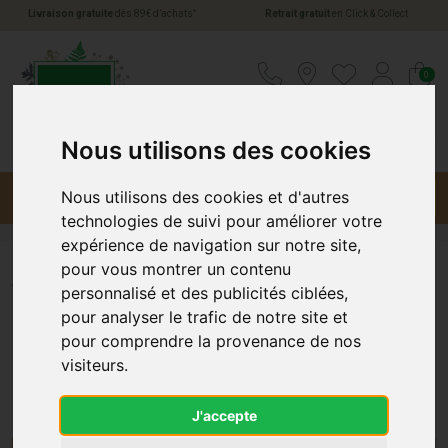
*
Livraison gratuite
dès 89€ d’achats
Retrait gratuit
en Click & Collect
Pharmacie Jules Verne Votre pharmacie en li
0
Nous utilisons des cookies
Menu
Promotions
Nous utilisons des cookies et d'autres
technologies de suivi pour améliorer votre
expérience de navigation sur notre site,
pour vous montrer un contenu
Vertige
personnalisé et des publicités ciblées,
pour analyser le trafic de notre site et
pour comprendre la provenance de nos
Médicaments contre le Vertige
visiteurs.
chez Pharmacie-Jules-Verne.fr
J'accepte
Découvrez Nos Solutions pour le