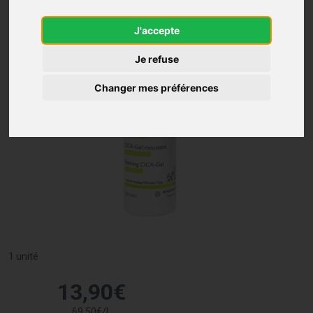
J'accepte
Je refuse
Changer mes préférences
1 unité
13
,
90
€
69
,
50
€
/
l.