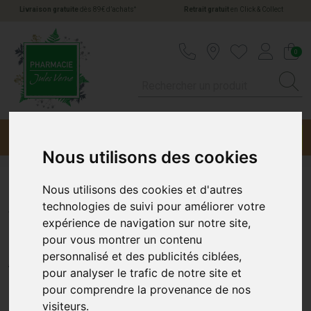
*
Livraison gratuite
dès 89€ d’achats
Retrait gratuit
en Click & Collect
Pharmacie Jules Verne Votre pharmacie en li
0
Menu
Promotions
Nous utilisons des cookies
Nous utilisons des cookies et d'autres
A-Derma Dermalibour+ Cica
technologies de suivi pour améliorer votre
expérience de navigation sur notre site,
Gel200Ml
pour vous montrer un contenu
personnalisé et des publicités ciblées,
A-DERMA
pour analyser le trafic de notre site et
pour comprendre la provenance de nos
visiteurs.