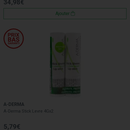
34
,
98
€
Ajouter
A-DERMA
A-Derma Stick Levre 4Gx2
5
,
79
€