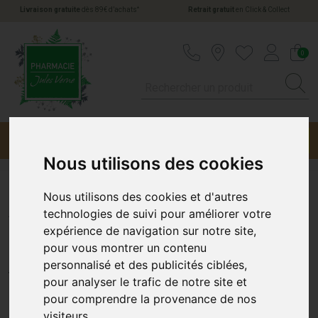
*
Livraison gratuite
dès 89€ d’achats
Retrait gratuit
en Click & Collect
Pharmacie Jules Verne Votre pharmacie en li
0
Menu
Promotions
Nous utilisons des cookies
Nous utilisons des cookies et d'autres
A-Derma Exomega Cont Cr
technologies de suivi pour améliorer votre
expérience de navigation sur notre site,
Nuit 400Ml
pour vous montrer un contenu
A-DERMA
personnalisé et des publicités ciblées,
pour analyser le trafic de notre site et
pour comprendre la provenance de nos
visiteurs.