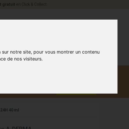
t gratuit
en Click & Collect
rne Votre pharmacie en ligne à votre service
0
n sur notre site, pour vous montrer un contenu
ce de nos visiteurs.
Matériel
aux
Promotions
médical
24H 40 ml