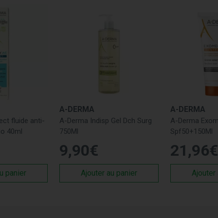
A-DERMA
A-DERMA
ct fluide anti-
A-Derma Indisp Gel Dch Surg
A-Derma Exom
io 40ml
750Ml
Spf50+150Ml
9
,
90
€
21
,
96
€
u panier
Ajouter au panier
Ajouter