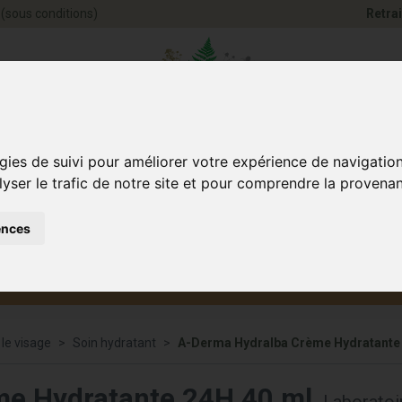
(sous conditions)
Retrai
Pharmacie Jules Ve
gies de suivi pour améliorer votre expérience de navigatio
lyser le trafic de notre site et pour comprendre la provenan
ences
Santé et
Bébé
smétique
Anim
Bien-être
et maman
 le visage
Soin hydratant
A-Derma Hydralba Crème Hydratante 
e Hydratante 24H 40 ml