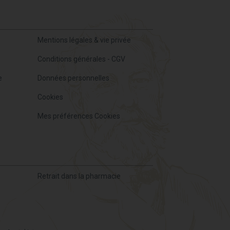
Mentions légales & vie privée
Conditions générales - CGV
e
Données personnelles
Cookies
Mes préférences Cookies
Retrait dans la pharmacie