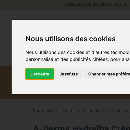
Livraison gratuite
dès 89€ d’achats 
Nous utilisons des cookies
Nous utilisons des cookies et d'autres technolo
personnalisé et des publicités ciblées, pour ana
J'accepte
Je refuse
Changer mes préfér
Diététique et
Médicaments
Co
médecine naturelle
Pharmacie Jules Verne
Cosmétique
Tout pour
A-Derma Hydralba Crèm