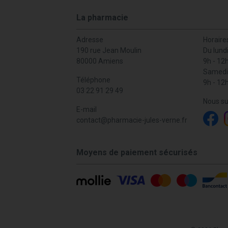
La pharmacie
Adresse
Horaire
190 rue Jean Moulin
Du lund
80000 Amiens
9h - 12
Samedi
Téléphone
9h - 12
03 22 91 29 49
Nous su
E-mail
contact
@
pharmacie-jules-verne.fr
Moyens de paiement sécurisés