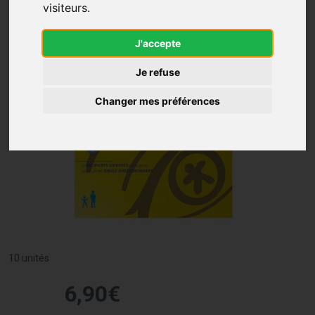
visiteurs.
J'accepte
Je refuse
Changer mes préférences
10 unités
6
,
90
€