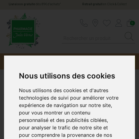
*
Livraison gratuite
dès 89€ d’achats
Retrait gratuit
en Click & Collect
Pharmacie Jules Verne Votre pharmacie en li
0
Menu
Promotions
Nous utilisons des cookies
Allergiflash 0,05% Collyre
Nous utilisons des cookies et d'autres
technologies de suivi pour améliorer votre
Unidose x10
expérience de navigation sur notre site,
pour vous montrer un contenu
CHAUVIN BAUSCH ET LOMB
personnalisé et des publicités ciblées,
pour analyser le trafic de notre site et
pour comprendre la provenance de nos