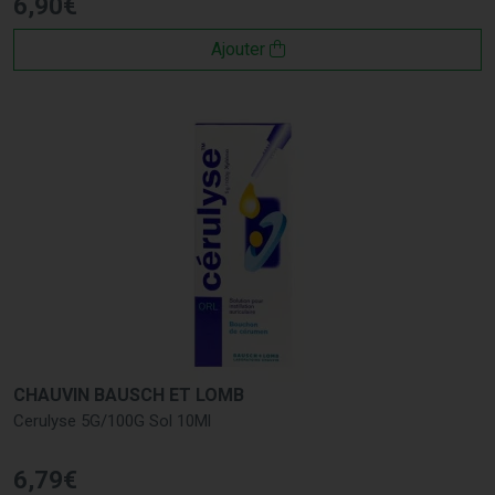
6
,
90
€
Ajouter
CHAUVIN BAUSCH ET LOMB
Cerulyse 5G/100G Sol 10Ml
6
,
79
€