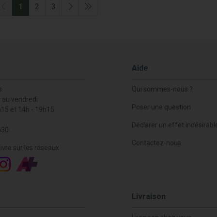
1
2
3
Aide
s
Qui sommes-nous ?
i au vendredi
Poser une question
h15 et 14h - 19h15
Déclarer un effet indésirabl
h30
Contactez-nous
ivre sur les réseaux
Livraison