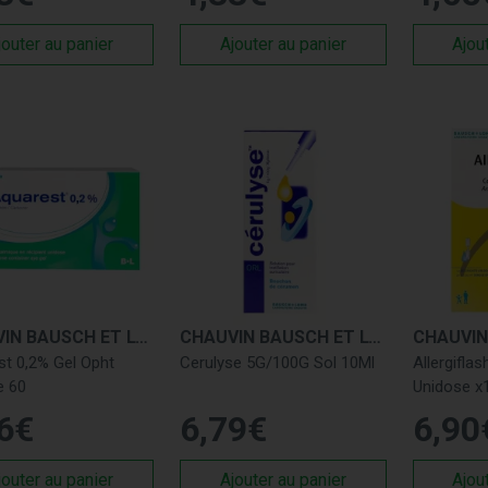
jouter au panier
Ajouter au panier
Ajou
CHAUVIN BAUSCH ET LOMB
CHAUVIN BAUSCH ET LOMB
t 0,2% Gel Opht
Cerulyse 5G/100G Sol 10Ml
Allergiflas
e 60
Unidose x
6
€
6
,
79
€
6
,
90
jouter au panier
Ajouter au panier
Ajou