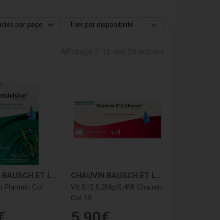
Affichage 1-12 des 29 articles
CHAUVIN BAUSCH ET LOMB
CHAUVIN BAUSCH ET LOMB
n Plantain Col
Vit B12 0,2Mg/0,4Ml Chauvin
Col 10
€
5
,
90
€