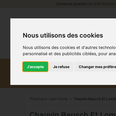
Livraison gratuite
dès 89€ d’achats 
Nous utilisons des cookies
Nous utilisons des cookies et d'autres technolo
personnalisé et des publicités ciblées, pour ana
J'accepte
Je refuse
Changer mes préfér
Diététique et
Médicaments
Co
médecine naturelle
Pharmacie Jules Verne
Chauvin Bausch Et Lomb
Chauvin Bausch Et Lo