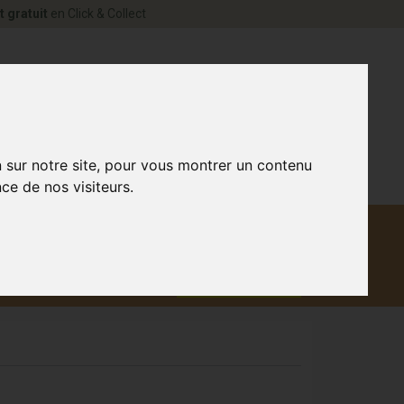
t gratuit
en Click & Collect
rne Votre pharmacie en ligne à votre service
0
n sur notre site, pour vous montrer un contenu
ce de nos visiteurs.
Matériel
aux
Promotions
médical