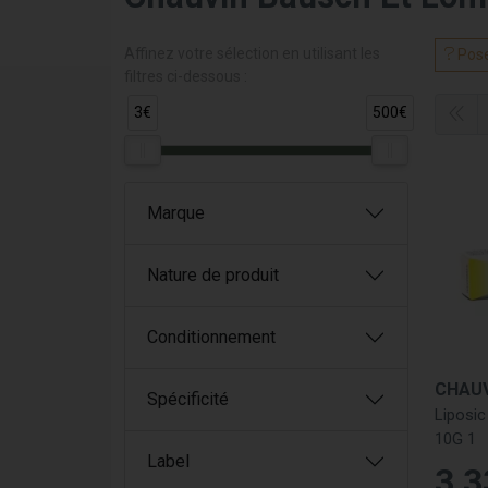
Affinez votre sélection en utilisant les
Pose
filtres ci-dessous :
3€
500€
Marque
Nature de produit
Conditionnement
Spécificité
Liposi
10G 1
Label
3
,
3