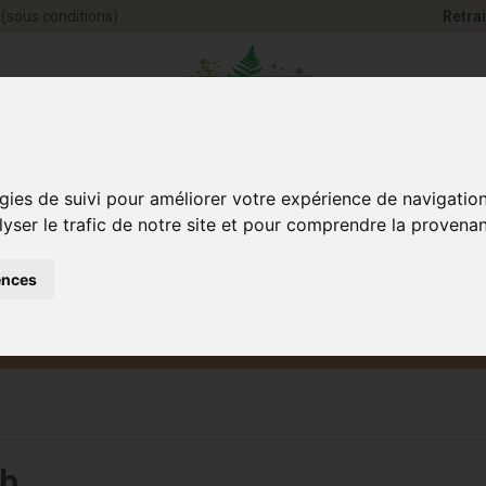
(sous conditions)
Retrai
Pharmacie Jules Ve
gies de suivi pour améliorer votre expérience de navigatio
lyser le trafic de notre site et pour comprendre la provenan
ences
Santé et
Bébé
smétique
Anim
Bien-être
et maman
mb