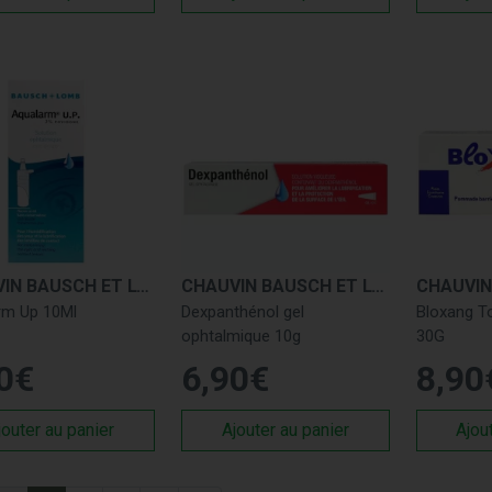
CHAUVIN BAUSCH ET LOMB
CHAUVIN BAUSCH ET LOMB
rm Up 10Ml
Dexpanthénol gel
Bloxang 
ophtalmique 10g
30G
0
€
6
,
90
€
8
,
90
jouter au panier
Ajouter au panier
Ajou