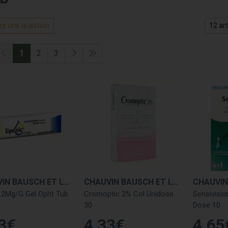
z une question
1
2
3
CHAUVIN BAUSCH ET LOMB
CHAUVIN BAUSCH ET LOMB
c 2Mg/G Gel Opht Tub
Cromoptic 2% Col Unidose
Sensivisio
30
Dose 10
3
€
4
,
33
€
4
,
65