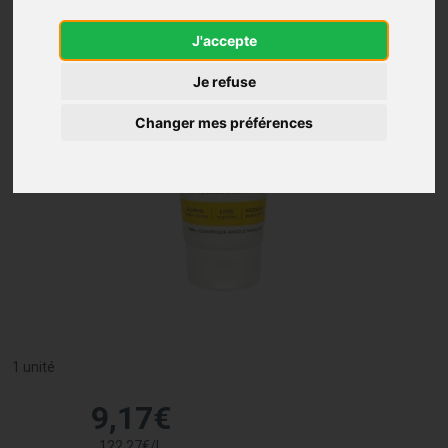
J'accepte
Je refuse
Changer mes préférences
1 unité
9
,
17
€
122
,
27
€
/
l.