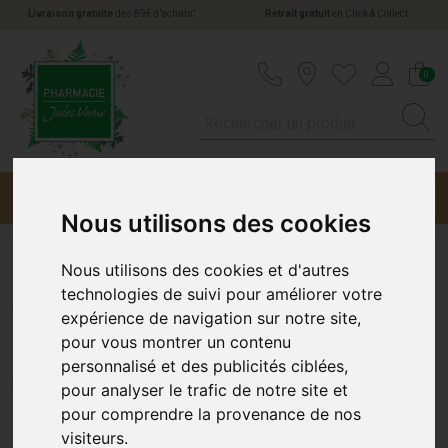
*
Livraison gratuite
dès 89€ d’achats
Retrait gratuit
en Click & Collect
Pharmacie Jules Verne Votre pharmacie en li
0
Menu
Promotions
Nous utilisons des cookies
Nous utilisons des cookies et d'autres
Alvadiem Gommage Pied
technologies de suivi pour améliorer votre
expérience de navigation sur notre site,
Nourrissant 75 ml
pour vous montrer un contenu
personnalisé et des publicités ciblées,
ALVADIEM (APIVITA)
pour analyser le trafic de notre site et
pour comprendre la provenance de nos
visiteurs.