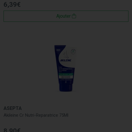
6
,
39
€
Ajouter
ASEPTA
Akileine Cr Nutri-Reparatrice 75Ml
8
,
90
€