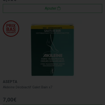
Ajouter
ASEPTA
Akileïne Déobiactif Galet Bain x7
7
,
00
€