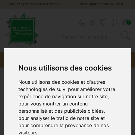
*
Livraison gratuite
dès 89€ d’achats
Retrait gratuit
en Click & Collect
Pharmacie Jules Verne Votre pharmacie en li
0
Menu
Promotions
Nous utilisons des cookies
Nous utilisons des cookies et d'autres
Ecrinal Gel Emol Cuticules
technologies de suivi pour améliorer votre
expérience de navigation sur notre site,
10Ml
pour vous montrer un contenu
personnalisé et des publicités ciblées,
ASEPTA
pour analyser le trafic de notre site et
pour comprendre la provenance de nos
visiteurs.