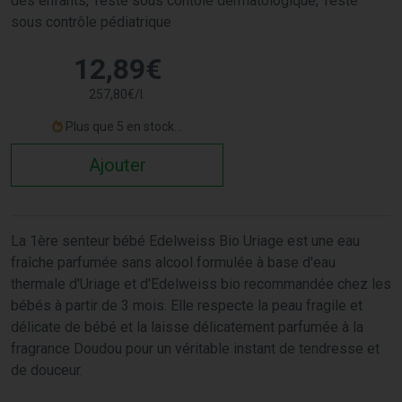
des enfants, Testé sous contôle dermatologique, Testé
sous contrôle pédiatrique
12
,
89
€
257
,
80
€
/
l.
Plus que 5 en stock...
Ajouter
La 1ère senteur bébé Edelweiss Bio Uriage est une eau
fraîche parfumée sans alcool formulée à base d'eau
thermale d'Uriage et d'Edelweiss bio recommandée chez les
bébés à partir de 3 mois. Elle respecte la peau fragile et
délicate de bébé et la laisse délicatement parfumée à la
fragrance Doudou pour un véritable instant de tendresse et
de douceur.