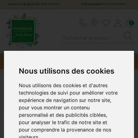
*
Livraison gratuite
dès 89€ d’achats
Retrait gratuit
en Click & Collect
Pharmacie Jules Verne Votre pharmacie en li
0
Menu
Promotions
Nous utilisons des cookies
Nous utilisons des cookies et d'autres
Uriage Bebe 1Ere Senteur
technologies de suivi pour améliorer votre
expérience de navigation sur notre site,
50Ml
pour vous montrer un contenu
URIAGE
personnalisé et des publicités ciblées,
pour analyser le trafic de notre site et
pour comprendre la provenance de nos
visiteurs.