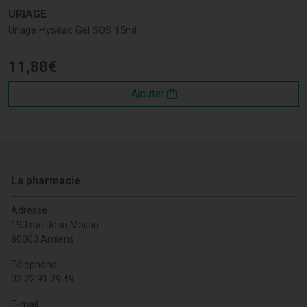
URIAGE
Uriage Hyséac Gel SOS 15ml
11
,
88
€
Ajouter
La pharmacie
Adresse
190 rue Jean Moulin
80000 Amiens
Téléphone
03 22 91 29 49
E-mail