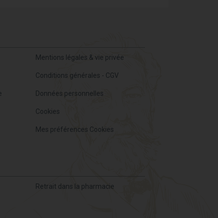
Mentions légales & vie privée
Conditions générales - CGV
e
Données personnelles
Cookies
Mes préférences Cookies
Retrait dans la pharmacie