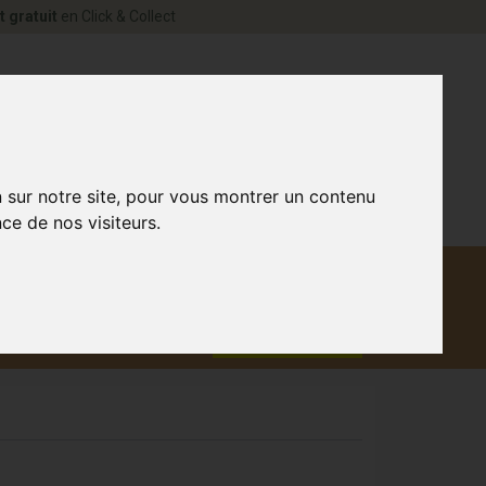
t gratuit
en Click & Collect
rne Votre pharmacie en ligne à votre service
0
n sur notre site, pour vous montrer un contenu
ce de nos visiteurs.
Matériel
aux
Promotions
médical