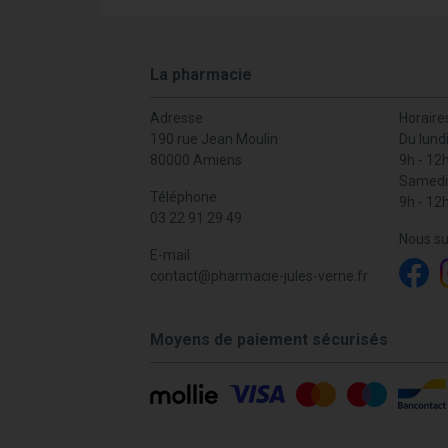
La pharmacie
Adresse
Horaire
190 rue Jean Moulin
Du lund
80000 Amiens
9h - 12
Samedi
Téléphone
9h - 12
03 22 91 29 49
Nous su
E-mail
contact
@
pharmacie-jules-verne.fr
Moyens de paiement sécurisés