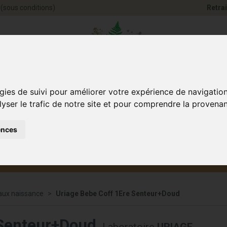
(sous conditions)
Retrai
Pharmacie Jules Ve
gies de suivi pour améliorer votre expérience de navigatio
lyser le trafic de notre site et pour comprendre la provenan
ences
Santé et
Bébé
smétique
Anim
Bien-être
et maman
ux naissance
Uriage Bebe Coff 1Ere Senteur+Doud
 Senteur+Doud