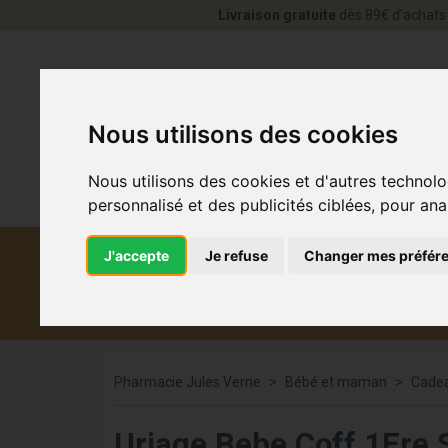
Livraison gratuite
dès 89€ d’achats 
Nous utilisons des cookies
Nous utilisons des cookies et d'autres technolo
personnalisé et des publicités ciblées, pour ana
J'accepte
Je refuse
Changer mes préfér
Diététique et
Médicaments
Co
médecine naturelle
Pharmacie Jules Verne
Bébé et maman
Cadea
Uriage Bebe Coff 1Ere