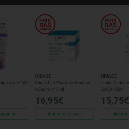
URIAGE
URIAGE
 Apais Int100Ml
Uriage Eau Thermale Masque
Uriage Bariesu
d'Eau Nuit 50Ml
Spf50+50Ml
16
,
95
€
15
,
75
€
u panier
Ajouter au panier
Ajouter