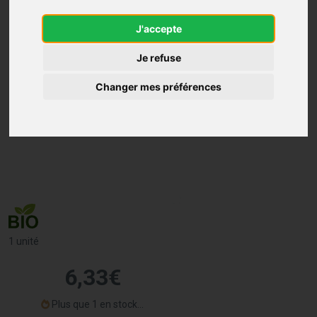
J'accepte
Je refuse
Changer mes préférences
1 unité
6
,
33
€
Plus que 1 en stock...