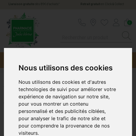
*
Livraison gratuite
dès 89€ d’achats
Retrait gratuit
en Click & Collect
Pharmacie Jules Verne Votre pharmacie en li
0
Menu
Promotions
Nous utilisons des cookies
Nous utilisons des cookies et d'autres
Weleda Tis Allait Sac 20
technologies de suivi pour améliorer votre
expérience de navigation sur notre site,
WELEDA
pour vous montrer un contenu
personnalisé et des publicités ciblées,
pour analyser le trafic de notre site et
pour comprendre la provenance de nos
visiteurs.