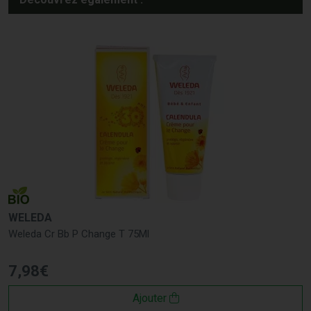
WELEDA
Weleda Cr Bb P Change T 75Ml
7
,
98
€
Ajouter