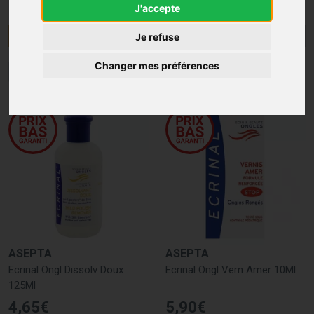
J'accepte
Menu/Filtres
Je refuse
Changer mes préférences
1
2
ASEPTA
ASEPTA
Ecrinal Ongl Dissolv Doux
Ecrinal Ongl Vern Amer 10Ml
125Ml
4
,
65
€
5
,
90
€