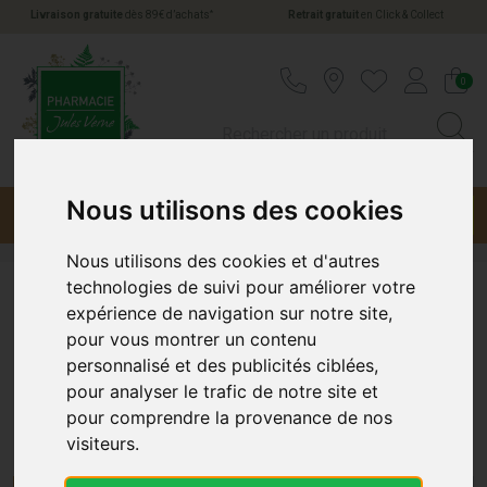
*
Livraison gratuite
dès 89€ d’achats
Retrait gratuit
en Click & Collect
Pharmacie Jules Verne Votre pharmacie en li
0
Nous utilisons des cookies
Menu
Promotions
Nous utilisons des cookies et d'autres
technologies de suivi pour améliorer votre
Santé
expérience de navigation sur notre site,
pour vous montrer un contenu
personnalisé et des publicités ciblées,
Santé pour Tout le Corps chez
pour analyser le trafic de notre site et
Pharmacie-Jules-Verne.fr
pour comprendre la provenance de nos
visiteurs.
Découvrez Notre Sélection de