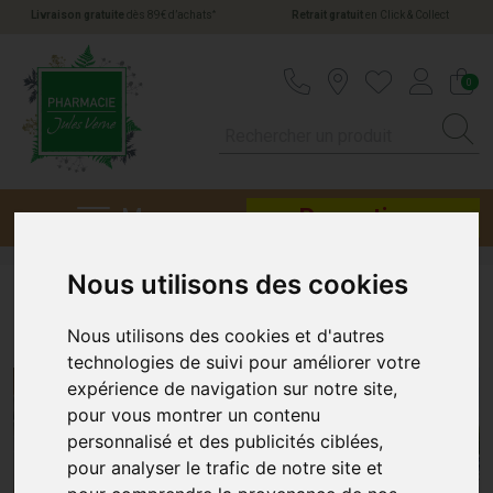
*
Livraison gratuite
dès 89€ d’achats
Retrait gratuit
en Click & Collect
Pharmacie Jules Verne Votre pharmacie en li
0
Menu
Promotions
Nous utilisons des cookies
Conseils pratiques
Nous utilisons des cookies et d'autres
technologies de suivi pour améliorer votre
expérience de navigation sur notre site,
pour vous montrer un contenu
personnalisé et des publicités ciblées,
pour analyser le trafic de notre site et