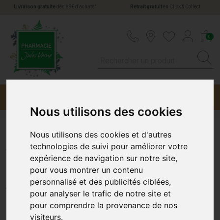
*
Livraison gratuite
dès 89€ d’achats
Retrait gratuit
en Click & Collect
Pharmacie Jules Verne Votre pharmacie en li
0
Menu
Promotions
Nous utilisons des cookies
Nous utilisons des cookies et d'autres
A-Derma Exomega Control
technologies de suivi pour améliorer votre
expérience de navigation sur notre site,
Spr 50Ml
pour vous montrer un contenu
personnalisé et des publicités ciblées,
A-DERMA
pour analyser le trafic de notre site et
pour comprendre la provenance de nos
visiteurs.