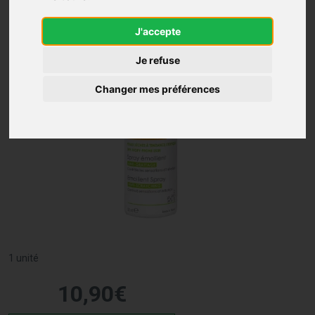
J'accepte
Je refuse
Changer mes préférences
1 unité
10
,
90
€